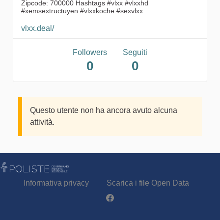
Zipcode: 700000 Hashtags #vlxx #vlxxhd
#xemsextructuyen #vlxxkoche #sexvlxx
vlxx.deal/
Followers
Seguiti
0
0
Questo utente non ha ancora avuto alcuna
attività.
Informativa privacy
Scarica i file Open Data
Partecipa - Poliste su Facebook