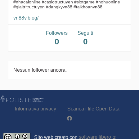
#nhacaionline #casiotructuyen #slotgame #nohuonline
#giaitritructuyen #dangkyvn88 #taikhoanvn88
vn88v.blog/
Followers
Seguiti
0
0
Nessun follower ancora.
Informativa privacy
Scarica i file Open Data
Partecipa - Poliste su Facebook
Sito web creato con
software libero
.