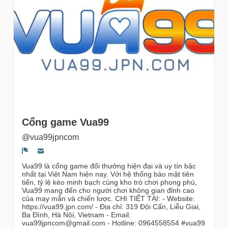
gruppi
Cổng game Vua99
@vua99jpncom
Segnala un problema
Vua99 là cổng game đổi thưởng hiện đại và uy tín bậc
nhất tại Việt Nam hiện nay. Với hệ thống bảo mật tiên
tiến, tỷ lệ kèo minh bạch cùng kho trò chơi phong phú,
Vua99 mang đến cho người chơi không gian đỉnh cao
của may mắn và chiến lược. CHI TIẾT TẠI: - Website:
https://vua99.jpn.com/ - Địa chỉ: 319 Đội Cấn, Liễu Giai,
Ba Đình, Hà Nội, Vietnam - Email:
vua99jpncom@gmail.com - Hotline: 0964558554 #vua99