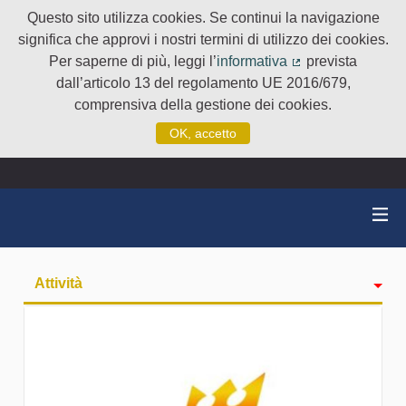
Questo sito utilizza cookies. Se continui la navigazione
significa che approvi i nostri termini di utilizzo dei cookies.
Per saperne di più, leggi l’
informativa
prevista
(Collegamento e
dall’articolo 13 del regolamento UE 2016/679,
comprensiva della gestione dei cookies.
OK, accetto
Attività
badge
Seguiti
Followers