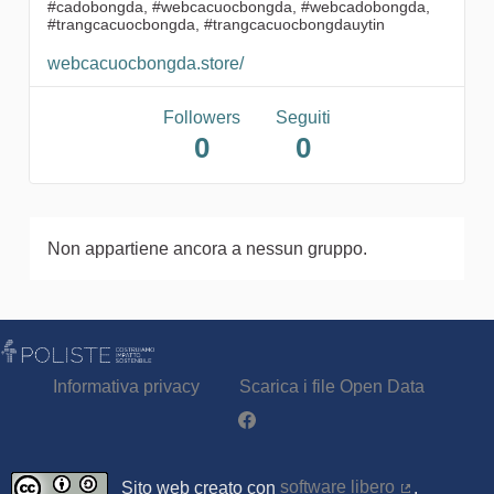
#cadobongda, #webcacuocbongda, #webcadobongda,
#trangcacuocbongda, #trangcacuocbongdauytin
webcacuocbongda.store/
Followers
Seguiti
0
0
Non appartiene ancora a nessun gruppo.
Informativa privacy
Scarica i file Open Data
Partecipa - Poliste su Facebook
Sito web creato con
software libero
.