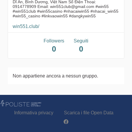
Dĩ An, Bình Dương, Việt Nam Số Điện Thoại:
0914778909 Email: win551club@gmail.com #win55
#win551club #win55casino #nhacaiwin55 #nhacai_win55
#win55_casino #linkvaowin55 #dangkywin55
win551.club/
Followers
Seguiti
0
0
Non appartiene ancora a nessun gruppo.
Informativa privacy
Scarica i file Open Data
Partecipa - Poliste su Facebook