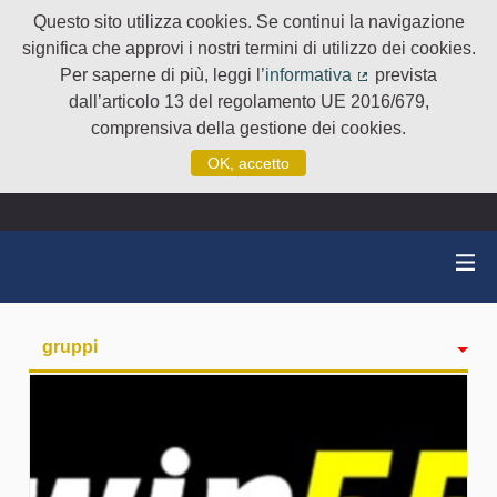
Questo sito utilizza cookies. Se continui la navigazione
significa che approvi i nostri termini di utilizzo dei cookies.
Per saperne di più, leggi l’
informativa
prevista
(Collegamento e
dall’articolo 13 del regolamento UE 2016/679,
comprensiva della gestione dei cookies.
OK, accetto
gruppi
Attività
badge
Seguiti