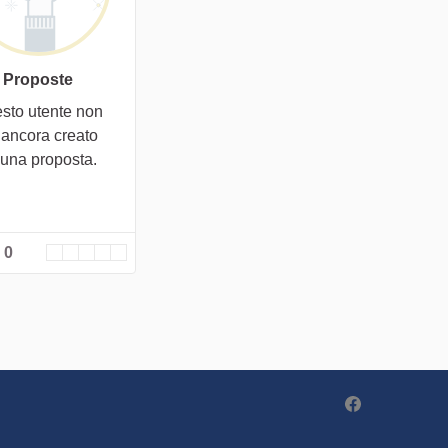
Proposte
sto utente non
 ancora creato
cuna proposta.
 0
Partecipa - Po