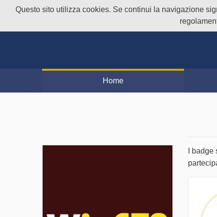
Questo sito utilizza cookies. Se continui la navigazione signi
regolament
Home
I badge 
partecip