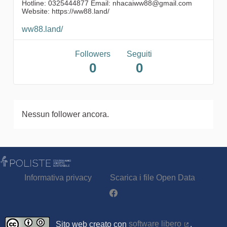
Hotline: 0325444877 Email: nhacaiww88@gmail.com
Website: https://ww88.land/
ww88.land/
Followers
Seguiti
0
0
Nessun follower ancora.
Informativa privacy
Scarica i file Open Data
Partecipa - Poliste su Facebook
Sito web creato con
software libero
.