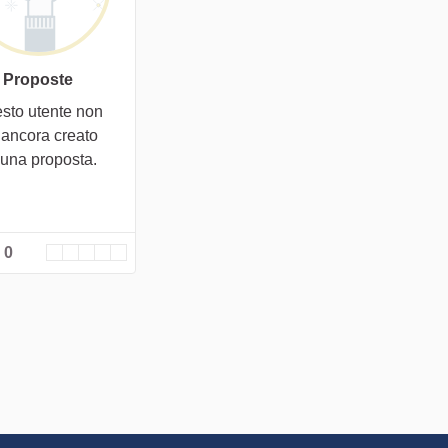
Proposte
sto utente non
 ancora creato
cuna proposta.
 0