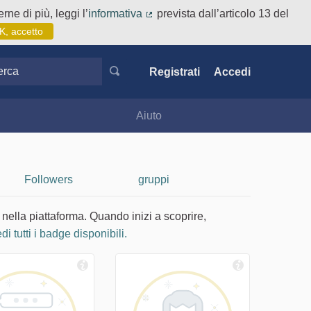
rne di più, leggi l’
informativa
prevista dall’articolo 13 del
(Collegamento esterno)
K, accetto
ca
Registrati
Accedi
Aiuto
Followers
gruppi
 nella piattaforma. Quando inizi a scoprire,
di tutti i badge disponibili.