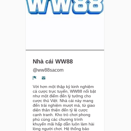
Nhà cái WW88
@ww88sacom
Segnala un problema
Với hơn một thập kỷ kinh nghiệm
cá cược trực tuyến, WW88 nổi bật
như một điểm đến lý tưởng cho
cược thủ Việt. Nhà cái này mang
đến trải nghiệm mượt mà, từ giao
diện thân thiện đến tỷ lệ cược
cạnh tranh. Kho trò chơi phong
phú cùng các chương trình
khuyến mãi hấp dẫn luôn làm hài
lòng người chơi. Hệ thống bảo