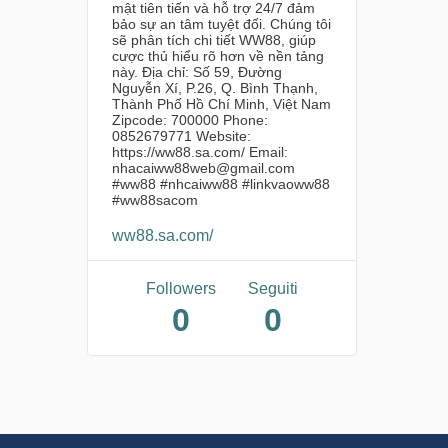
mật tiên tiến và hỗ trợ 24/7 đảm
bảo sự an tâm tuyệt đối. Chúng tôi
sẽ phân tích chi tiết WW88, giúp
cược thủ hiểu rõ hơn về nền tảng
này. Địa chỉ: Số 59, Đường
Nguyễn Xí, P.26, Q. Bình Thạnh,
Thành Phố Hồ Chí Minh, Việt Nam
Zipcode: 700000 Phone:
0852679771 Website:
https://ww88.sa.com/ Email:
nhacaiww88web@gmail.com
#ww88 #nhcaiww88 #linkvaoww88
#ww88sacom
ww88.sa.com/
Followers
Seguiti
0
0