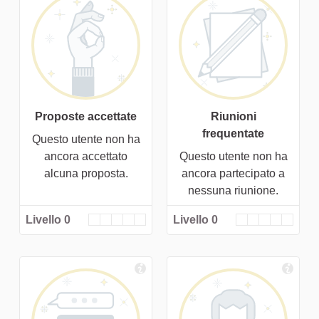
Proposte accettate
Riunioni
frequentate
Questo utente non ha
ancora accettato
Questo utente non ha
alcuna proposta.
ancora partecipato a
nessuna riunione.
Livello 0
Livello 0