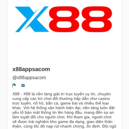
gruppi
x88appsacom
@x88appsacom
Segnala un problema
X88 - X88 là nền tảng giải trí trực tuyến uy tín, chuyên
cung cấp các trò chơi đổi thưởng hấp dẫn như casino
trực tuyến, nổ hũ, bắn cá, game bài và nhiều thể loại
khác. Với hệ thống vận hành hiện đại, nền tảng luôn đặt
yếu tố bảo mật thông tin lên hàng đầu, mang đến sự an
tâm tuyệt đối cho người chơi. Khi tham gia, người chơi
sẽ được trải nghiệm kho game đa dạng, giao diện thân
thiện, cùng tốc độ nạp rút nhanh chóng, ổn định. Đội ngũ