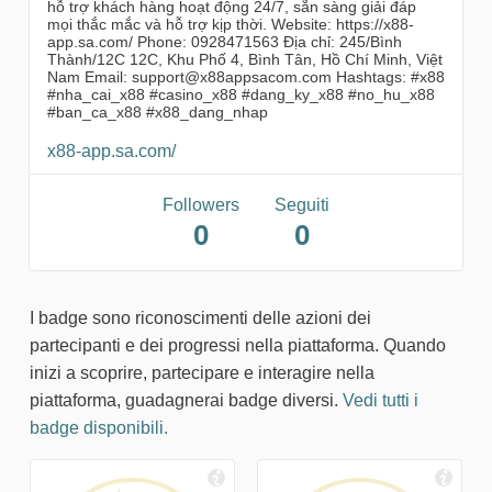
hỗ trợ khách hàng hoạt động 24/7, sẵn sàng giải đáp
mọi thắc mắc và hỗ trợ kịp thời. Website: https://x88-
app.sa.com/ Phone: 0928471563 Địa chỉ: 245/Bình
Thành/12C 12C, Khu Phố 4, Bình Tân, Hồ Chí Minh, Việt
Nam Email: support@x88appsacom.com Hashtags: #x88
#nha_cai_x88 #casino_x88 #dang_ky_x88 #no_hu_x88
#ban_ca_x88 #x88_dang_nhap
x88-app.sa.com/
Followers
Seguiti
0
0
I badge sono riconoscimenti delle azioni dei
partecipanti e dei progressi nella piattaforma. Quando
inizi a scoprire, partecipare e interagire nella
piattaforma, guadagnerai badge diversi.
Vedi tutti i
badge disponibili.