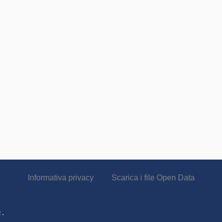
Informativa privacy
Scarica i file Open Data
.
(Collegamento esterno)