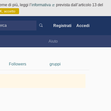
rne di più, leggi l’
informativa
prevista dall’articolo 13 del
(Collegamento esterno)
K, accetto
ca
Registrati
Accedi
Aiuto
Followers
gruppi