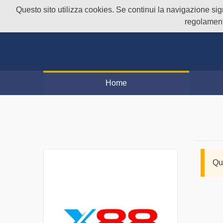
Questo sito utilizza cookies. Se continui la navigazione signi
regolament
Home
Qu