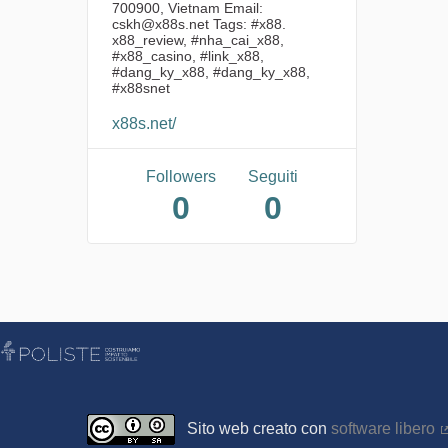
700900, Vietnam Email:
cskh@x88s.net Tags: #x88.
x88_review, #nha_cai_x88,
#x88_casino, #link_x88,
#dang_ky_x88, #dang_ky_x88,
#x88snet
x88s.net/
Followers
Seguiti
0
0
Sito web creato con
software libero