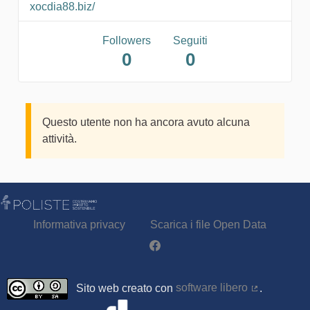
xocdia88.biz/
Followers
Seguiti
0
0
Questo utente non ha ancora avuto alcuna
attività.
Informativa privacy
Scarica i file Open Data
Partecipa - Poliste su Facebook
Sito web creato con
software libero
.
(Collegamen