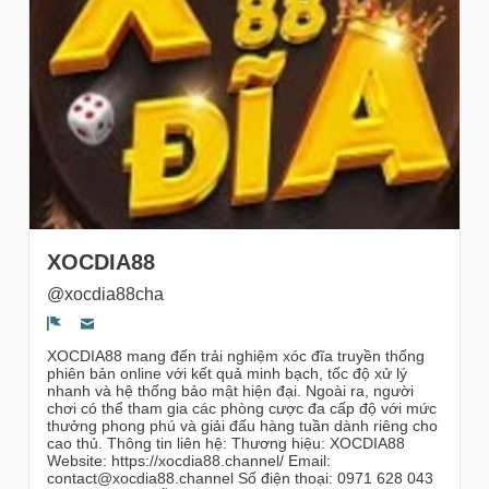
gruppi
XOCDIA88
@xocdia88cha
Segnala un problema
XOCDIA88 mang đến trải nghiệm xóc đĩa truyền thống
phiên bản online với kết quả minh bạch, tốc độ xử lý
nhanh và hệ thống bảo mật hiện đại. Ngoài ra, người
chơi có thể tham gia các phòng cược đa cấp độ với mức
thưởng phong phú và giải đấu hàng tuần dành riêng cho
cao thủ. Thông tin liên hệ: Thương hiệu: XOCDIA88
Website: https://xocdia88.channel/ Email:
contact@xocdia88.channel Số điện thoại: 0971 628 043