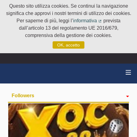
Questo sito utilizza cookies. Se continui la navigazione
significa che approvi i nostri termini di utilizzo dei cookies.
Per saperne di più, leggi l’
informativa
prevista
(Collegamento e
dall’articolo 13 del regolamento UE 2016/679,
comprensiva della gestione dei cookies.
OK, accetto
Followers
Attività
badge
Seguiti