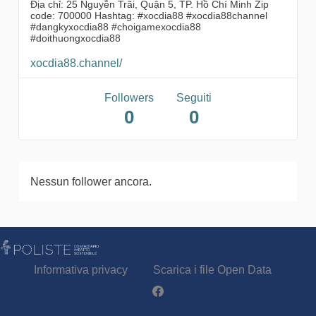
Địa chỉ: 25 Nguyễn Trãi, Quận 5, TP. Hồ Chí Minh Zip
code: 700000 Hashtag: #xocdia88 #xocdia88channel
#dangkyxocdia88 #choigamexocdia88
#doithuongxocdia88
xocdia88.channel/
Followers
Seguiti
0
0
Nessun follower ancora.
Informativa privacy
Scarica i file Open Data
Partecipa - Poliste su Facebook