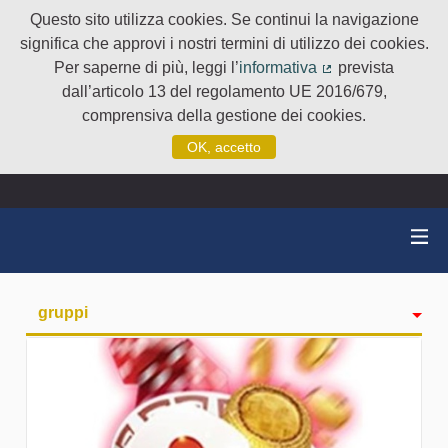
Questo sito utilizza cookies. Se continui la navigazione
significa che approvi i nostri termini di utilizzo dei cookies.
Per saperne di più, leggi l’
informativa
prevista
(Collegamento e
dall’articolo 13 del regolamento UE 2016/679,
comprensiva della gestione dei cookies.
OK, accetto
gruppi
Attività
badge
Seguiti