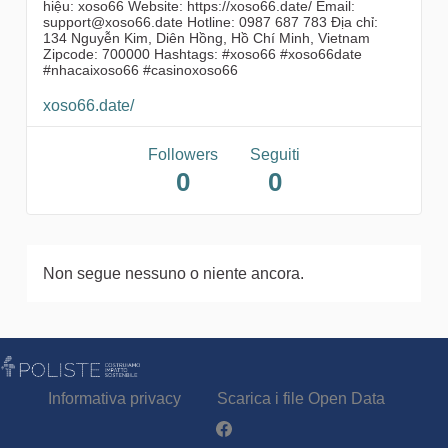
hiệu: xoso66 Website: https://xoso66.date/ Email:
support@xoso66.date Hotline: 0987 687 783 Địa chỉ:
134 Nguyễn Kim, Diên Hồng, Hồ Chí Minh, Vietnam
Zipcode: 700000 Hashtags: #xoso66 #xoso66date
#nhacaixoso66 #casinoxoso66
xoso66.date/
Followers
Seguiti
0
0
Non segue nessuno o niente ancora.
Informativa privacy
Scarica i file Open Data
Partecipa - Poliste su Facebook