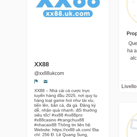
Prop
Que
ha a
al
XX88
@xx88ukcom
Livello
Segnala un problema
XX88 – Nhà cái cá cược trực
tuyến hàng đầu 2025, nơi quy tụ
hàng loạt game hot như tài xỉu,
tiến lên, bắn cá, đá gà. Đăng ký
dễ, nhận quà nhanh, đổi thưởng
siêu tốc! #xx88 #xx88pro
#x88casino #trangchux88
#nhacaix88 Thông tin liên hệ:
Website: https://xx88.uk.com/ Địa
chỉ: 256 Đ. Lê Quang Sung,