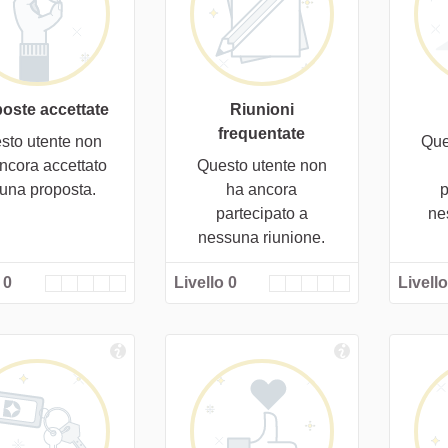
oste accettate
Riunioni
frequentate
sto utente non
Que
ncora accettato
Questo utente non
cuna proposta.
ha ancora
p
partecipato a
ne
nessuna riunione.
 0
Livello 0
Livello