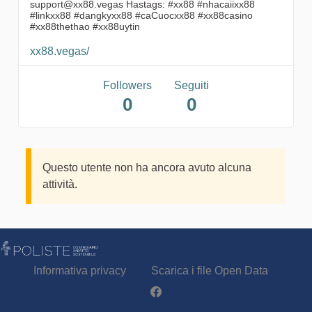
support@xx88.vegas Hastags: #xx88 #nhacaiixx88
#linkxx88 #dangkyxx88 #caCuocxx88 #xx88casino
#xx88thethao #xx88uytin
xx88.vegas/
Followers
Seguiti
0
0
Questo utente non ha ancora avuto alcuna
attività.
Informativa privacy
Scarica i file Open Data
Partecipa - Poliste su Facebook