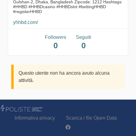
Gulshan-2, Dhaka, Bangladesh Zipcode: 1212 Hashtags:
#HHBD #HHBDcasino #HHBDslot #bettingHHBD
#registerHHBD
yhhbd.com/
Followers
Seguiti
0
0
Questo utente non ha ancora avuto alcuna
attività.
Informativa privacy
Scarica i file Open Data
Partecipa - Poliste su Facebook