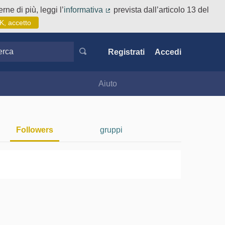
rne di più, leggi l’
informativa
prevista dall’articolo 13 del
(Collegamento esterno)
K, accetto
ca
Registrati
Accedi
Aiuto
Followers
gruppi