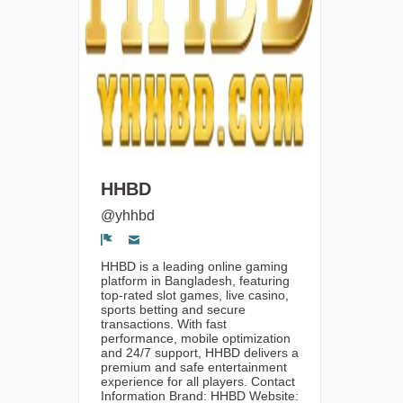
HHBD
@yhhbd
Segnala un problema
HHBD is a leading online gaming
platform in Bangladesh, featuring
top-rated slot games, live casino,
sports betting and secure
transactions. With fast
performance, mobile optimization
and 24/7 support, HHBD delivers a
premium and safe entertainment
experience for all players. Contact
Information Brand: HHBD Website: