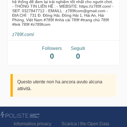
hệ thống để đem lại trải nghiệm tốt nhất cho người chơi.
- THÔNG TIN LIÊN HỆ : - WEBSITE: https://z789f.com/ -
SĐT: 0327847712 - EMAILL : z789fcom@gmail.com -
ĐỊA CHỈ : 731 Đ. Đông Hải, Đông Hải 1, Hải An, Hải
Phòng, Việt Nam #789f #nhà cái 789f #trang chủ 789f
#link 789f #z789fcom
z789f.com/
Followers
Seguiti
0
0
Questo utente non ha ancora avuto alcuna
attività.
Informativa privacy
Scarica i file Open Data