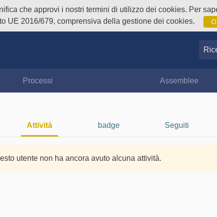
fica che approvi i nostri termini di utilizzo dei cookies. Per sape
o UE 2016/679, comprensiva della gestione dei cookies.
O
Ricer
Processi
Assemblee
Attività
badge
Seguiti
esto utente non ha ancora avuto alcuna attività.