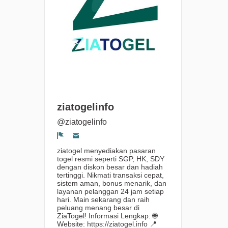
ziatogelinfo
@ziatogelinfo
Segnala un problema
ziatogel menyediakan pasaran
togel resmi seperti SGP, HK, SDY
dengan diskon besar dan hadiah
tertinggi. Nikmati transaksi cepat,
sistem aman, bonus menarik, dan
layanan pelanggan 24 jam setiap
hari. Main sekarang dan raih
peluang menang besar di
ZiaTogel! Informasi Lengkap: 🌐
Website: https://ziatogel.info 📍