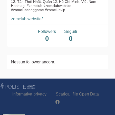
12, Tân Thới Nhất, Quận 12, Hồ Chí Minh, Việt Nam
Hashtag: #zomclub #zomclubwebsite
#zomclubconggame #zomclubvip
zomclub.website/
Followers
Seguiti
0
0
Nessun follower ancora.
Informativa privacy
Scarica i file Open Data
Partecipa - Poliste su Facebook