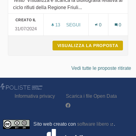
Testo Visualizza e scarica la bibliografia relativa al
ciclo rifiuti della Regione Friuli...
CREATO IL
13
13 SOSTENITORI
SEGUI
0
0
31/07/2024
BIBLIOGRAFIA SUL CICLO RIFIU
VISUALIZZA LA PROPOSTA
BIBLIO
Vedi tutte le proposte ritirate
Informativa privacy
Scarica i file Open Data
Partecipa - Poliste su Facebook
Sito web creato con
software libero
.
(Collegamen