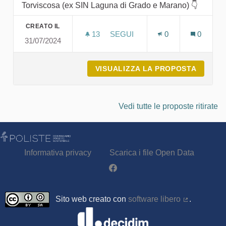
Torviscosa (ex SIN Laguna di Grado e Marano) 👇
CREATO IL
13
13 SOSTENITORI
SEGUI
0
0
31/07/2024
BIBLIOGRAFIA SIN TORVISCOS
VISUALIZZA LA PROPOSTA
BIBLIO
Vedi tutte le proposte ritirate
Informativa privacy
Scarica i file Open Data
Partecipa - Poliste su Facebook
Sito web creato con
software libero
.
(Collegamen