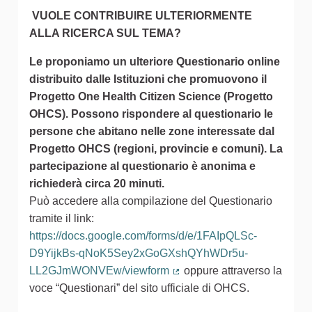
VUOLE CONTRIBUIRE ULTERIORMENTE
ALLA RICERCA SUL TEMA?
Le proponiamo un ulteriore Questionario online
distribuito dalle Istituzioni che promuovono il
Progetto One Health Citizen Science (Progetto
OHCS). Possono rispondere al questionario le
persone che abitano nelle zone interessate dal
Progetto OHCS (regioni, provincie e comuni). La
partecipazione al questionario è anonima e
richiederà circa 20 minuti.
Può accedere alla compilazione del Questionario
tramite il link:
https://docs.google.com/forms/d/e/1FAIpQLSc-
D9YijkBs-qNoK5Sey2xGoGXshQYhWDr5u-
LL2GJmWONVEw/viewform
oppure attraverso la
(Collegamento esterno)
voce “Questionari” del sito ufficiale di OHCS.