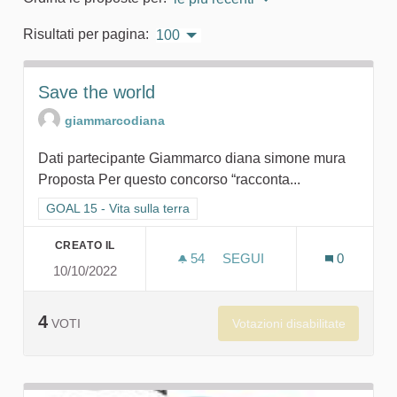
Risultati per pagina:
100
Save the world
giammarcodiana
Dati partecipante Giammarco diana simone mura
Proposta Per questo concorso “racconta...
Filtra i risultati per categoria: GOAL 15 - Vita sulla terra
GOAL 15 - Vita sulla terra
CREATO IL
54
54 SOSTENITORI
SEGUI
0
10/10/2022
SAVE THE WORLD
4
Votazioni disabilitate
VOTI