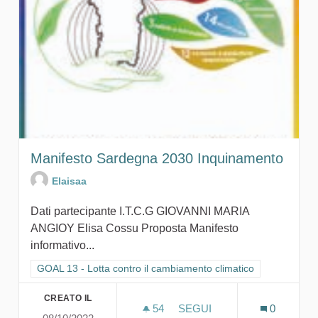
Manifesto Sardegna 2030 Inquinamento
Elaisaa
Dati partecipante I.T.C.G GIOVANNI MARIA
ANGIOY Elisa Cossu Proposta Manifesto
informativo...
Filtra i risultati per categoria: GOAL 13 - Lotta contro il cambi
GOAL 13 - Lotta contro il cambiamento climatico
CREATO IL
54
54 SOSTENITORI
SEGUI
0