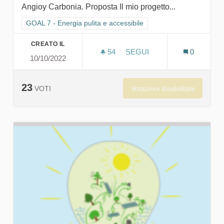
Angioy Carbonia. Proposta Il mio progetto...
Filtra i risultati per categoria: GOAL 7 - Energia pulita e accessi
GOAL 7 - Energia pulita e accessibile
CREATO IL
54
54 SOSTENITORI
SEGUI
0
10/10/2022
D'ALLUEUSU? SARDEGNA 
23
Votazioni disabilitate
VOTI