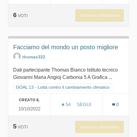
6
Votazioni disabilitate
VOTI
Facciamo del mondo un posto migliore
thomas322
Dati partecipante Thomas Bianco Istituto tecnico
Giovanni Maria Angioj Carbonia 5 A Grafica ...
Filtra i risultati per categoria: GOAL 13 - Lotta contro il cambi
GOAL 13 - Lotta contro il cambiamento climatico
CREATO IL
54
54 SOSTENITORI
SEGUI
0
10/10/2022
FACCIAMO DEL MONDO UN
5
Votazioni disabilitate
VOTI