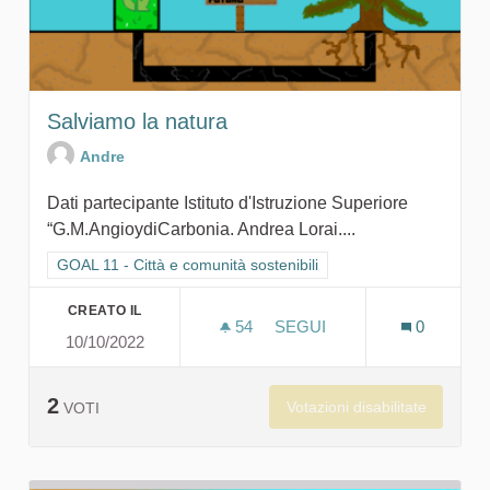
Salviamo la natura
Andre
Dati partecipante Istituto d'Istruzione Superiore
“G.M.AngioydiCarbonia. Andrea Lorai....
Filtra i risultati per categoria: GOAL 11 - Città e comunità sosten
GOAL 11 - Città e comunità sostenibili
CREATO IL
54
54 SOSTENITORI
SEGUI
0
10/10/2022
SALVIAMO LA NATURA
2
Votazioni disabilitate
VOTI