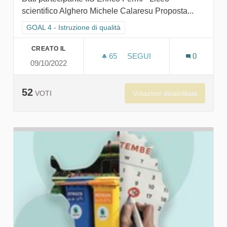
scientifico Alghero Michele Calaresu Proposta...
Filtra i risultati per categoria: GOAL 4 - Istruzione di qualità
GOAL 4 - Istruzione di qualità
CREATO IL
65
65 SOSTENITORI
SEGUI
0
09/10/2022
NAOSEUM, IL ROBOT UMAN
52
Votazioni disabilitate
VOTI