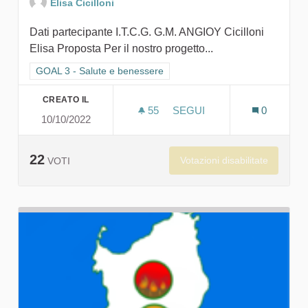
Elisa Cicilloni
Dati partecipante I.T.C.G. G.M. ANGIOY Cicilloni
Elisa Proposta Per il nostro progetto...
Filtra i risultati per categoria: GOAL 3 - Salute e benessere
GOAL 3 - Salute e benessere
CREATO IL
55
55 SOSTENITORI
SEGUI
0
10/10/2022
TU DA CHE PARTE STAI?
22
Votazioni disabilitate
VOTI