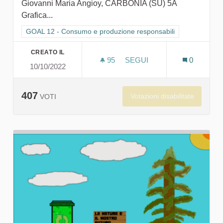
Giovanni Maria Angioy, CARBONIA (SU) 5A
Grafica...
Filtra i risultati per categoria: GOAL 12 - Consumo e produzion
GOAL 12 - Consumo e produzione responsabili
CREATO IL
95
95 SOSTENITORI
SEGUI
0
10/10/2022
BASTANO GESTI PICCOLIS
407
Votazioni disabilitate
VOTI