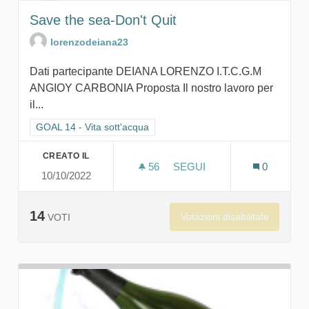
Save the sea-Don't Quit
lorenzodeiana23
Dati partecipante DEIANA LORENZO I.T.C.G.M
ANGIOY CARBONIA Proposta Il nostro lavoro per
il...
Filtra i risultati per categoria: GOAL 14 - Vita sott'acqua
GOAL 14 - Vita sott'acqua
CREATO IL
56
56 SOSTENITORI
SEGUI
0
10/10/2022
SAVE THE SEA-DON'T QUIT
14
Votazioni disabilitate
VOTI