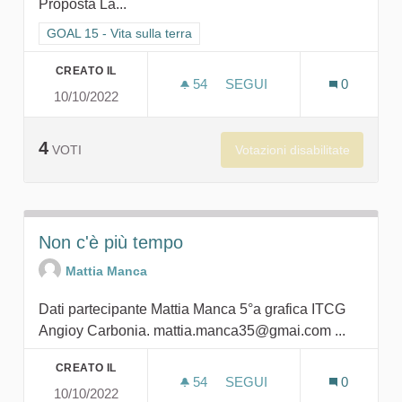
Proposta La...
Filtra i risultati per categoria: GOAL 15 - Vita sulla terra
GOAL 15 - Vita sulla terra
CREATO IL
54
54 SOSTENITORI
SEGUI
0
10/10/2022
NON CONOSCI IL VALORE 
4
Votazioni disabilitate
VOTI
Non c'è più tempo
Mattia Manca
Dati partecipante Mattia Manca 5°a grafica ITCG
Angioy Carbonia. mattia.manca35@gmai.com ...
CREATO IL
54
54 SOSTENITORI
SEGUI
0
10/10/2022
NON C'È PIÙ TEMPO