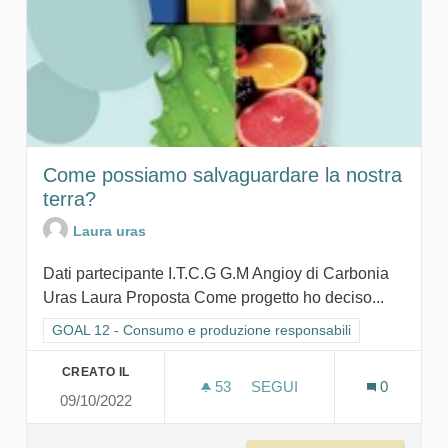
Come possiamo salvaguardare la nostra
terra?
Laura uras
Dati partecipante I.T.C.G G.M Angioy di Carbonia
Uras Laura Proposta Come progetto ho deciso...
Filtra i risultati per categoria: GOAL 12 - Consumo e produzion
GOAL 12 - Consumo e produzione responsabili
CREATO IL
53
53 SOSTENITORI
SEGUI
0
09/10/2022
COME POSSIAMO SALVAG