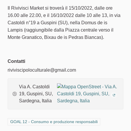
Il Rivivisci Market si troverà il 15/10/2022, dalle ore
16.00 alle 22.00, e il 16/10/2022 dalle 10 alle 13, in via
Castoldi n°19 a Guspini (SU), nella Domus de is
Lampis (raggiungibile dalla Piazza centrale verso il
Monte Granatico, Bixau de is Pedras Biancas).
Contatti
riviviscipoloculturale@gmail.com
Via A. Castoldi
19, Guspini, SU,
(Collega
Sardegna, Italia
Filtra i risultati per categoria: GOAL 12 - Consumo e produzione 
GOAL 12 - Consumo e produzione responsabili