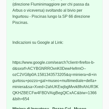
(direzione Fluminimaggiore per chi passa da
Arbus o viceversa) svoltando al bivio per
Ingurtosu - Piscinas lungo la SP 66 direzione
Piscinas.
Indicazioni su Google al Link:
https://www.google.com/search?client=firefox-b-
d&sxsrf=ACYBGNRROvnK0DewHefrmO--
ozC2VG8p0A:1581343573205&q=miniera+di+in
gurtosu+pozzo+gal+museo+multimediale+della+
miniera&sa=Xved=2ahUKEwjbgMvvk8fnAhUR3K
QKHZBECFw4FBDVAigBegQICxAC&biw=1366
&bih=654
Miniera di Ingurtosu - Pozzo Gal - Museo