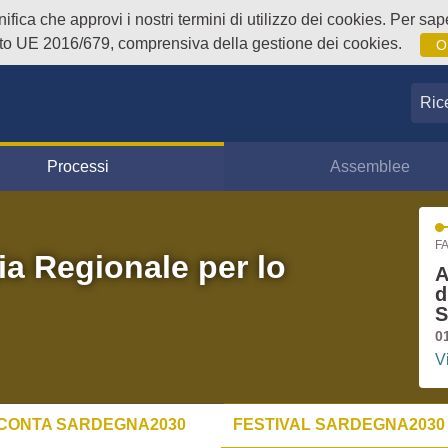
fica che approvi i nostri termini di utilizzo dei cookies. Per sape
o UE 2016/679, comprensiva della gestione dei cookies.
O
Ricer
Processi
Assemblee
FA
ia Regionale per lo
A
d
S
0
V
CONTA SARDEGNA2030
FESTIVAL SARDEGNA2030