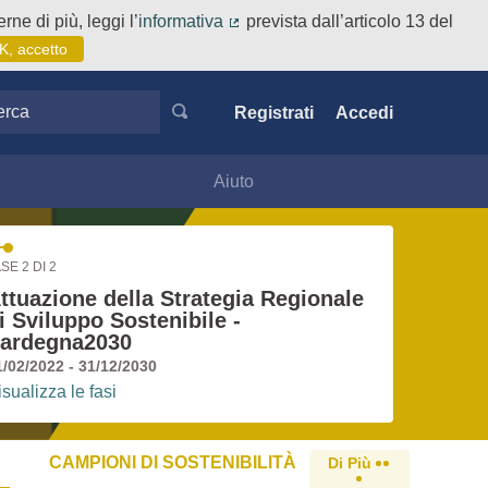
rne di più, leggi l’
informativa
prevista dall’articolo 13 del
(Collegamento esterno)
K, accetto
ca
Registrati
Accedi
Aiuto
SE 2 DI 2
ttuazione della Strategia Regionale
i Sviluppo Sostenibile -
ardegna2030
1/02/2022 - 31/12/2030
isualizza le fasi
CAMPIONI DI SOSTENIBILITÀ
Di Più