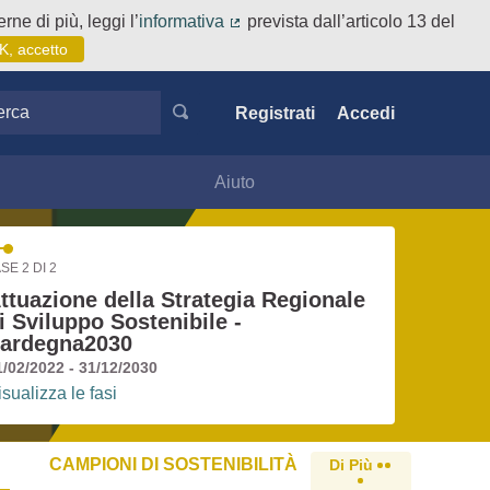
rne di più, leggi l’
informativa
prevista dall’articolo 13 del
(Collegamento esterno)
K, accetto
ca
Registrati
Accedi
Aiuto
SE 2 DI 2
ttuazione della Strategia Regionale
i Sviluppo Sostenibile -
ardegna2030
1/02/2022 - 31/12/2030
isualizza le fasi
CAMPIONI DI SOSTENIBILITÀ
Di Più