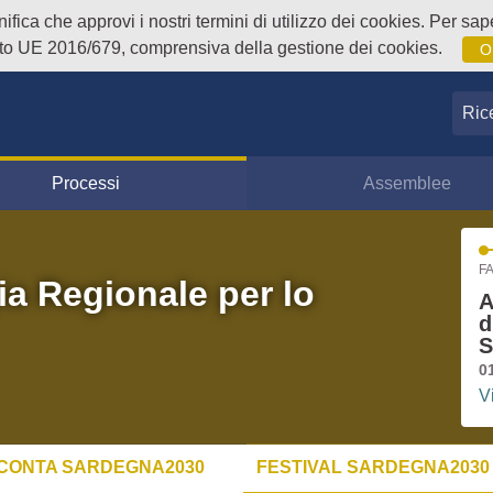
fica che approvi i nostri termini di utilizzo dei cookies. Per sape
o UE 2016/679, comprensiva della gestione dei cookies.
O
Ricer
Processi
Assemblee
FA
ia Regionale per lo
A
d
S
0
V
CONTA SARDEGNA2030
FESTIVAL SARDEGNA2030