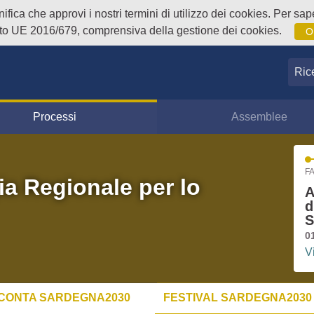
fica che approvi i nostri termini di utilizzo dei cookies. Per sape
o UE 2016/679, comprensiva della gestione dei cookies.
O
Ricer
Processi
Assemblee
FA
ia Regionale per lo
A
d
S
0
V
CONTA SARDEGNA2030
FESTIVAL SARDEGNA2030