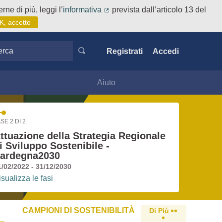
rne di più, leggi l’
informativa
prevista dall’articolo 13 del
(Collegamento esterno)
K, accetto
ca
Registrati
Accedi
Aiuto
SE 2 DI 2
ttuazione della Strategia Regionale
i Sviluppo Sostenibile -
ardegna2030
1/02/2022 - 31/12/2030
isualizza le fasi
CAMPIONI DI SOSTENIBILITÀ
Di Più