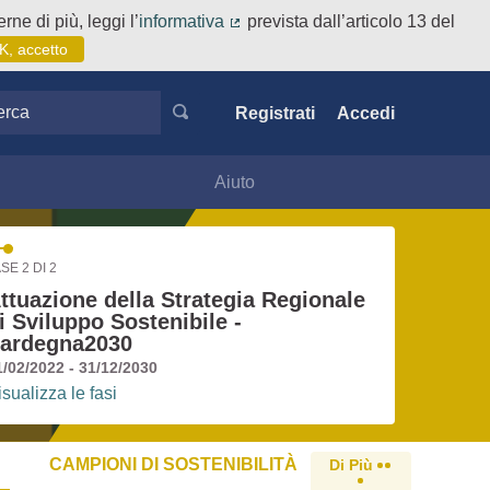
rne di più, leggi l’
informativa
prevista dall’articolo 13 del
(Collegamento esterno)
K, accetto
ca
Registrati
Accedi
Aiuto
SE 2 DI 2
ttuazione della Strategia Regionale
i Sviluppo Sostenibile -
ardegna2030
1/02/2022 - 31/12/2030
isualizza le fasi
CAMPIONI DI SOSTENIBILITÀ
Di Più