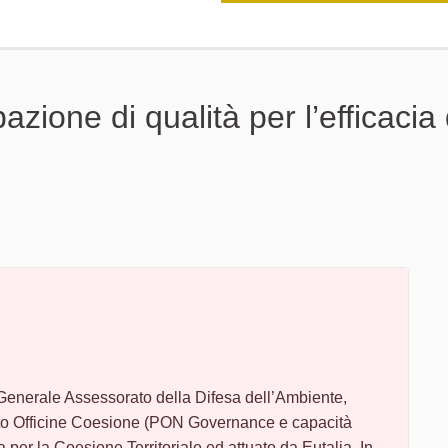
zione di qualità per l’efficacia 
enerale Assessorato della Difesa dell’Ambiente,
etto Officine Coesione (PON Governance e capacità
per la Coesione Territoriale ed attuato da Eutalia. In