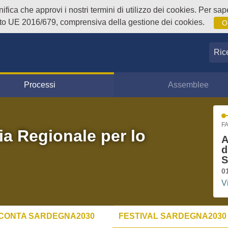
fica che approvi i nostri termini di utilizzo dei cookies. Per sape
o UE 2016/679, comprensiva della gestione dei cookies.
O
Ricer
Processi
Assemblee
FA
ia Regionale per lo
A
d
S
0
V
CONTA SARDEGNA2030
FESTIVAL SARDEGNA2030