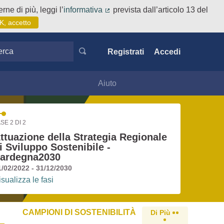
rne di più, leggi l’
informativa
prevista dall’articolo 13 del
(Collegamento esterno)
K, accetto
ca
Registrati
Accedi
Aiuto
SE 2 DI 2
ttuazione della Strategia Regionale
i Sviluppo Sostenibile -
ardegna2030
1/02/2022 - 31/12/2030
isualizza le fasi
CAMPIONI DI SOSTENIBILITÀ
Di Più