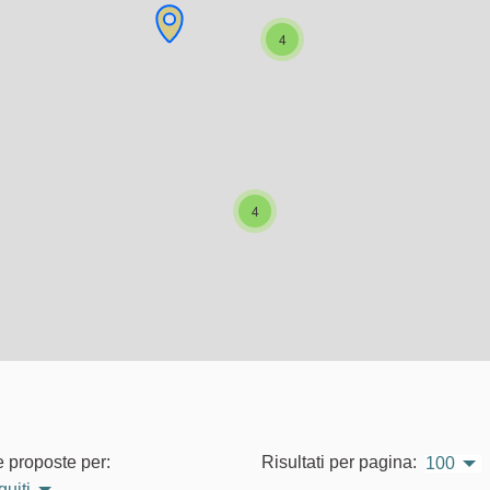
4
4
e proposte per:
Risultati per pagina:
100
guiti