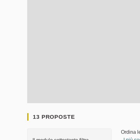
13 PROPOSTE
Ordina l
I più se