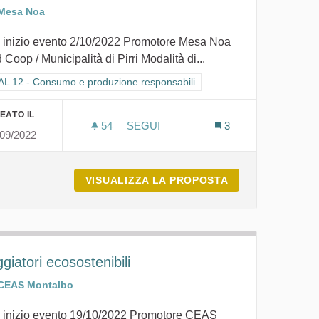
Mesa Noa
 inizio evento 2/10/2022 Promotore Mesa Noa
Coop / Municipalità di Pirri Modalità di...
li
tra i risultati per categoria: GOAL 12 - Consumo e produzione responsabi
L 12 - Consumo e produzione responsabili
EATO IL
54
54 SOSTENITORI
SEGUI
3
/09/2022
TROPOLITANA DI CAGLIARI
NATURALMENTE LOCALE 2022 - FES
CO DELLA CITTÀ METROPOLITANA DI CAGLIARI
VISUALIZZA LA PROPOSTA
NATURALMENTE 
giatori ecosostenibili
CEAS Montalbo
 inizio evento 19/10/2022 Promotore CEAS