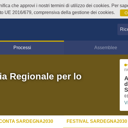
fica che approvi i nostri termini di utilizzo dei cookies. Per sape
o UE 2016/679, comprensiva della gestione dei cookies.
O
Ricer
Processi
Assemblee
FA
ia Regionale per lo
A
d
S
0
V
CONTA SARDEGNA2030
FESTIVAL SARDEGNA2030