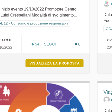
 inizio evento 19/10/2022 Promotore Centro
Data
 Luigi Crespellani Modalità di svolgimento...
Food 
ra i risultati per categoria: GOAL 12 - Consumo e produzione responsabi
L 12 - Consumo e produzione responsabili
Fil
GOA
EATO IL
CR
54
54 SOSTENITORI
SEGUI
0
10/2022
20
PIANO STRATEGICO DELLA CITTÀ ME
VISUALIZZA LA PROPOSTA
PIANO STRATEGI
Viag
Data