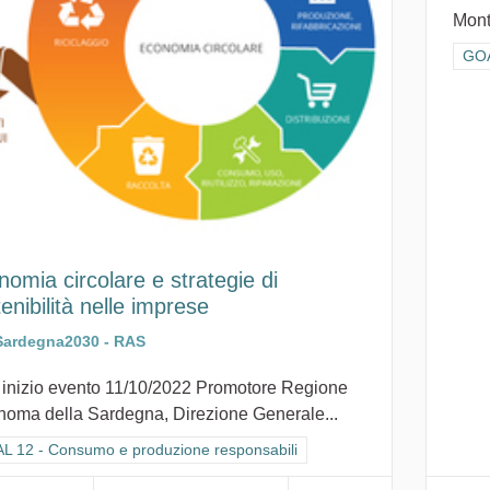
Mont
Fil
GOA
omia circolare e strategie di
enibilità nelle imprese
Sardegna2030 - RAS
 inizio evento 11/10/2022 Promotore Regione
noma della Sardegna, Direzione Generale...
ra i risultati per categoria: GOAL 12 - Consumo e produzione responsabi
L 12 - Consumo e produzione responsabili