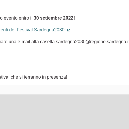
o evento entro il
30 settembre 2022!
eventi del Festival Sardegna2030!
(Collegamento esterno)
nviare una e-mail alla casella sardegna2030@regione.sardegna.i
tival che si terranno in presenza!
lementi di questa pagina come punti della mappa. L'elemento pu