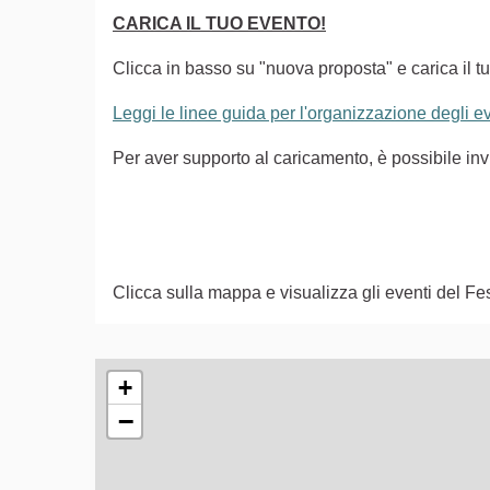
CARICA IL TUO EVENTO!
Clicca in basso su "nuova proposta" e carica il tu
Leggi le linee guida per l'organizzazione degli 
Per aver supporto al caricamento, è possibile i
Clicca sulla mappa e visualizza gli eventi del Fes
L'elemento seguente è una mappa che presenta gli e
+
−