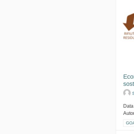
Econ
sost
Data
Auto
Filt
GOA