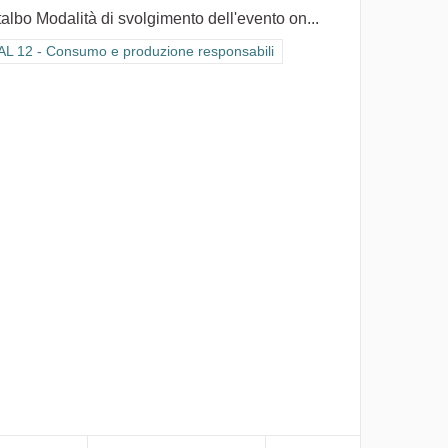
albo Modalità di svolgimento dell'evento on...
tra i risultati per categoria: GOAL 12 - Consumo e produzione responsabi
L 12 - Consumo e produzione responsabili
li