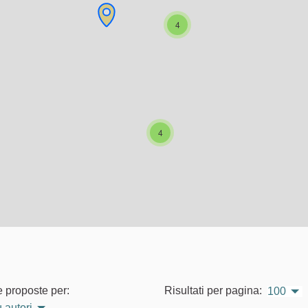
4
4
e proposte per:
Risultati per pagina:
100
 autori