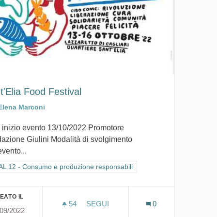
t'Elia Food Festival
Elena Marconi
 inizio evento 13/10/2022 Promotore
azione Giulini Modalità di svolgimento
evento...
tra i risultati per categoria: GOAL 12 - Consumo e produzione responsabi
L 12 - Consumo e produzione responsabili
li
EATO IL
54
54 SOSTENITORI
SEGUI
0
/09/2022
SANT'ELIA FOOD FESTIVAL