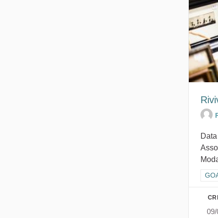
Rivi
Data
Assoc
Modal
Filt
GOA
CR
09/