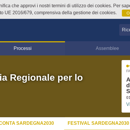
fica che approvi i nostri termini di utilizzo dei cookies. Per sape
o UE 2016/679, comprensiva della gestione dei cookies.
O
Ricer
Processi
Assemblee
FA
ia Regionale per lo
A
d
S
0
V
CONTA SARDEGNA2030
FESTIVAL SARDEGNA2030