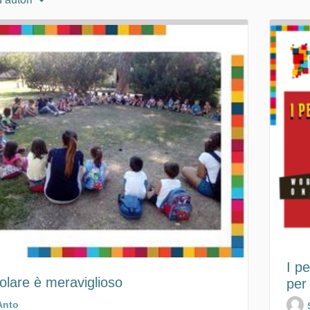
I p
olare è meraviglioso
per
Anto