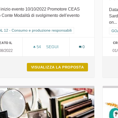
 inizio evento 10/10/2022 Promotore CEAS
Data
 Conte Modalità di svolgimento dell'evento
Sard
on...
ra i risultati per categoria: GOAL 12 - Consumo e produzione responsabi
L 12 - Consumo e produzione responsabili
Fil
GOA
EATO IL
CR
54
54 SOSTENITORI
SEGUI
0
08/2022
01
CIRCOLARE È MERAVIGLIOSO
VISUALIZZA LA PROPOSTA
CIRCOLARE È M