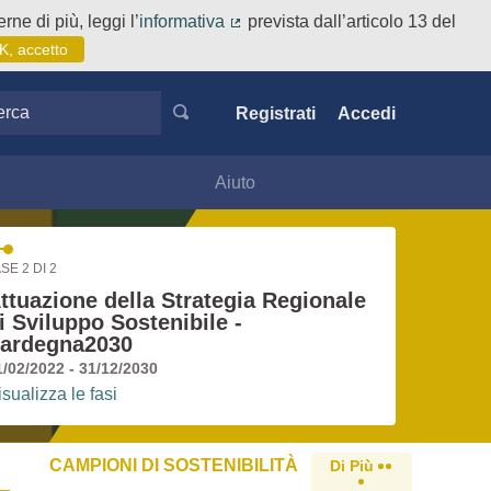
rne di più, leggi l’
informativa
prevista dall’articolo 13 del
(Collegamento esterno)
K, accetto
ca
Registrati
Accedi
Aiuto
SE 2 DI 2
ttuazione della Strategia Regionale
i Sviluppo Sostenibile -
ardegna2030
1/02/2022 - 31/12/2030
isualizza le fasi
CAMPIONI DI SOSTENIBILITÀ
Di Più