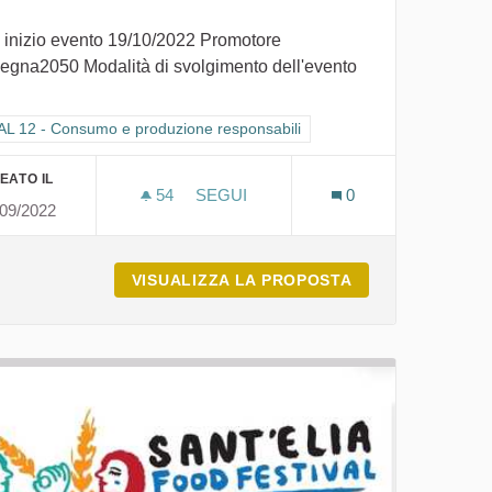
 inizio evento 19/10/2022 Promotore
egna2050 Modalità di svolgimento dell'evento
li
tra i risultati per categoria: GOAL 12 - Consumo e produzione responsabi
L 12 - Consumo e produzione responsabili
EATO IL
54
54 SOSTENITORI
SEGUI
0
/09/2022
I PERICOLI DELLA RETE: UN USO 
ERAVIGLIOSO
VISUALIZZA LA PROPOSTA
I PERICOLI DEL