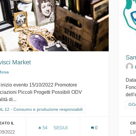
San
visci Market
Rosa
Data
 inizio evento 15/10/2022 Promotore
Fond
iazioni Piccoli Progetti Possibili ODV
dell'
ità di...
Fil
GOA
ra i risultati per categoria: GOAL 12 - Consumo e produzione responsabi
L 12 - Consumo e produzione responsabili
EATO IL
CR
54
54 SOSTENITORI
SEGUI
0
09/2022
13
RIVIVISCI MARKET