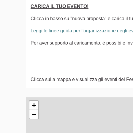
CARICA IL TUO EVENTO!
Clicca in basso su "nuova proposta" e carica il tu
Leggi le linee guida per l'organizzazione degli 
Per aver supporto al caricamento, è possibile i
Clicca sulla mappa e visualizza gli eventi del Fes
L'elemento seguente è una mappa che presenta gli e
+
−