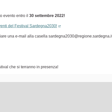
o evento entro il
30 settembre 2022!
eventi del Festival Sardegna2030!
(Collegamento esterno)
nviare una e-mail alla casella sardegna2030@regione.sardegna.i
tival che si terranno in presenza!
lementi di questa pagina come punti della mappa. L'elemento pu