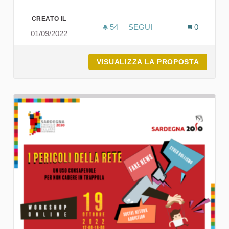
CREATO IL
54
54 SOSTENITORI
SEGUI
0
01/09/2022
LA FOTOGRAFIA COME RE
VISUALIZZA LA PROPOSTA
LA FOT