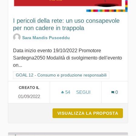
I pericoli della rete: un uso consapevole
per non cadere in trappola
Sara Mandis Pusceddu
Data inizio evento 19/10/2022 Promotore
Sardegna2050 Modalità di svolgimento dell'evento
on...
Filtra i risultati per categoria: GOAL 12 - Consumo e produzion
GOAL 12 - Consumo e produzione responsabili
CREATO IL
54
54 SOSTENITORI
SEGUI
0
01/09/2022
I PERICOLI DELLA RETE:
VISUALIZZA LA PROPOSTA
I PERI