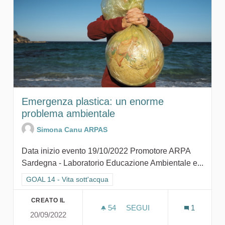
Emergenza plastica: un enorme
problema ambientale
Simona Canu ARPAS
Data inizio evento 19/10/2022 Promotore ARPA
Sardegna - Laboratorio Educazione Ambientale e...
Filtra i risultati per categoria: GOAL 14 - Vita sott'acqua
GOAL 14 - Vita sott'acqua
CREATO IL
54
54 SOSTENITORI
SEGUI
1
20/09/2022
EMERGENZA PLASTICA: U