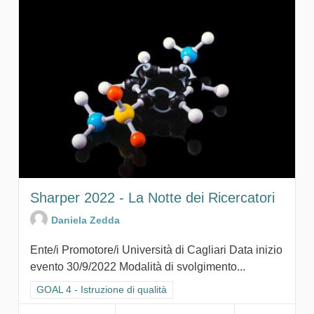
Sharper 2022 - La Notte dei Ricercatori
Daniela Zedda
Ente/i Promotore/i Università di Cagliari Data inizio
evento 30/9/2022 Modalità di svolgimento...
Filtra i risultati per categoria: GOAL 4 - Istruzione di qualità
GOAL 4 - Istruzione di qualità