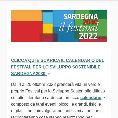
CLICCA QUI E SCARICA IL CALENDARIO DEL
FESTIVAL PER LO SVILUPPO SOSTENIBILE
SARDEGNA2030!
(Collegamento esterno)
Dal 4 al 20 ottobre 2022 prenderà vita un vero e
proprio Festival per lo Sviluppo Sostenibile diffuso
su tutto il territorio sardo con un ricco
calendario
(Colleg
composto da tanti eventi, piccoli e grandi, fisici e
digitali, che coinvolgeranno tantissimi attori che ci
racconteranno cosa stanno realizzando per