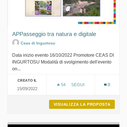
APPasseggio tra natura e digitale
Ceas di Ingurtosu
Data inizio evento 16/10/2022 Promotore CEAS DI
INGURTOSU Modalità di svolgimento dell'evento
on...
CREATO IL
54
54 SOSTENITORI
SEGUI
0
15/09/2022
APPASSEGGIO TRA NATURA
VISUALIZZA LA PROPOSTA
APPASS