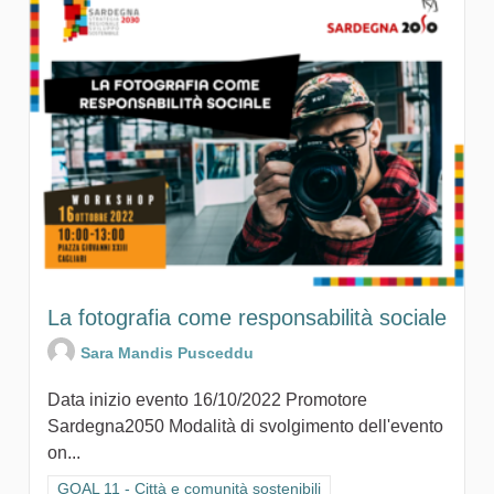
La fotografia come responsabilità sociale
Sara Mandis Pusceddu
Data inizio evento 16/10/2022 Promotore
Sardegna2050 Modalità di svolgimento dell'evento
on...
Filtra i risultati per categoria: GOAL 11 - Città e comunità sosten
GOAL 11 - Città e comunità sostenibili