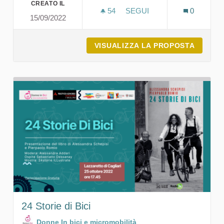
CREATO IL
54
54 SOSTENITORI
SEGUI
0
15/09/2022
SHARPER 2022 - LA NOTTE
VISUALIZZA LA PROPOSTA
SHARPE
24 Storie di Bici
Donne In bici e micromobilità