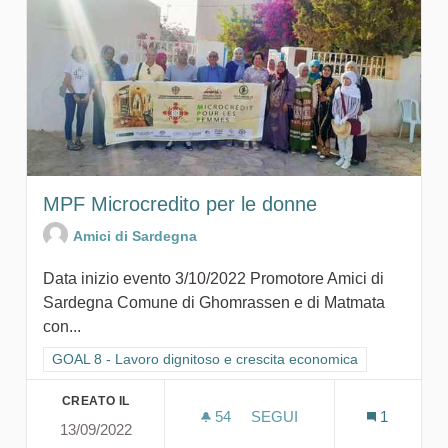
MPF Microcredito per le donne
Amici di Sardegna
Data inizio evento 3/10/2022 Promotore Amici di
Sardegna Comune di Ghomrassen e di Matmata
con...
Filtra i risultati per categoria: GOAL 8 - Lavoro dignitoso e cr
GOAL 8 - Lavoro dignitoso e crescita economica
CREATO IL
54
54 SOSTENITORI
SEGUI
1
13/09/2022
MPF MICROCREDITO PER 