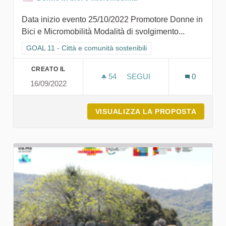
Data inizio evento 25/10/2022 Promotore Donne in
Bici e Micromobilità Modalità di svolgimento...
Filtra i risultati per categoria: GOAL 11 - Città e comunità sosten
GOAL 11 - Città e comunità sostenibili
CREATO IL
54
54 SOSTENITORI
SEGUI
0
16/09/2022
24 STORIE DI BICI
VISUALIZZA LA PROPOSTA
24 STOR