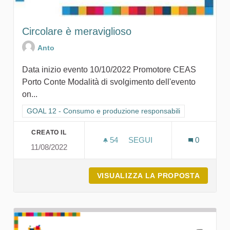
Circolare è meraviglioso
Anto
Data inizio evento 10/10/2022 Promotore CEAS
Porto Conte Modalità di svolgimento dell'evento
on...
Filtra i risultati per categoria: GOAL 12 - Consumo e produzion
GOAL 12 - Consumo e produzione responsabili
CREATO IL
54
54 SOSTENITORI
SEGUI
0
11/08/2022
CIRCOLARE È MERAVIGLI
VISUALIZZA LA PROPOSTA
CIRCOL