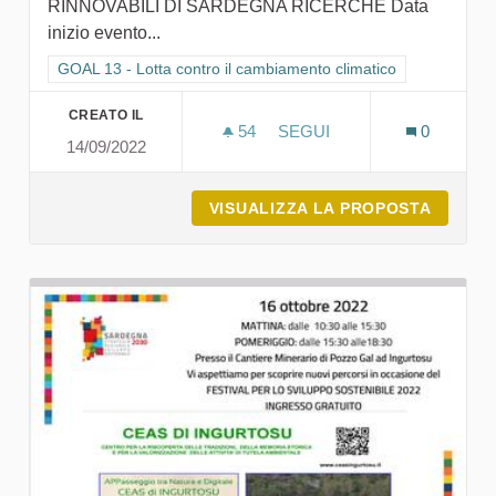
RINNOVABILI DI SARDEGNA RICERCHE Data
inizio evento...
Filtra i risultati per categoria: GOAL 13 - Lotta contro il cambi
GOAL 13 - Lotta contro il cambiamento climatico
CREATO IL
54
54 SOSTENITORI
SEGUI
0
14/09/2022
VERSO LA SOSTENIBILITÀ
VISUALIZZA LA PROPOSTA
VERSO 