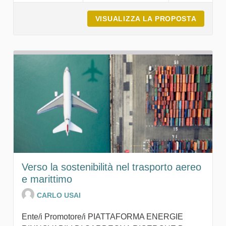
VISUALIZZA LA PROPOSTA
MPF MI
Verso la sostenibilità nel trasporto aereo
e marittimo
CARLO USAI
Ente/i Promotore/i PIATTAFORMA ENERGIE