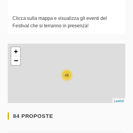
Clicca sulla mappa e visualizza gli eventi del
Festival che si terranno in presenza!
L'elemento seguente è una mappa che presenta gli elementi 
+
−
48
Leaflet
84 PROPOSTE