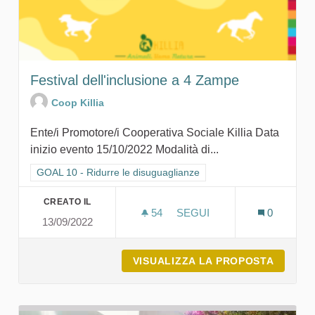
Festival dell'inclusione a 4 Zampe
Coop Killia
Ente/i Promotore/i Cooperativa Sociale Killia Data
inizio evento 15/10/2022 Modalità di...
Filtra i risultati per categoria: GOAL 10 - Ridurre le disuguagli
GOAL 10 - Ridurre le disuguaglianze
CREATO IL
54
54 SOSTENITORI
SEGUI
0
13/09/2022
FESTIVAL DELL'INCLUSION
VISUALIZZA LA PROPOSTA
FESTIV