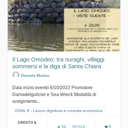
Il Lago Omodeo: tra nuraghi, villaggi
sommersi e la diga di Santa Chiara
Daniela Madau
Data inizio evento 6/10/2022 Promotore
Damadelguilcier e Sea Wreck Modalità di
svolgimento...
Filtra i risultati per categoria: GOAL 8 - Lavoro dignitoso e cr
GOAL 8 - Lavoro dignitoso e crescita economica
CREATO IL
54
54 SOSTENITORI
SEGUI
0