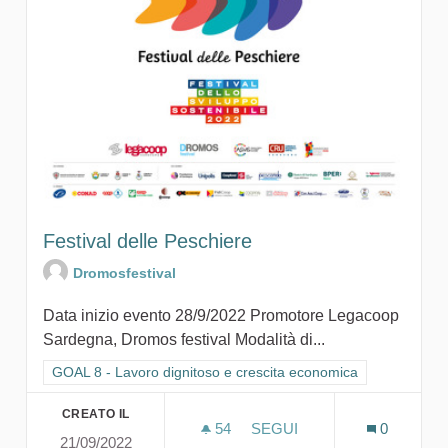
Festival delle Peschiere
Dromosfestival
Data inizio evento 28/9/2022 Promotore Legacoop
Sardegna, Dromos festival Modalità di...
Filtra i risultati per categoria: GOAL 8 - Lavoro dignitoso e cr
GOAL 8 - Lavoro dignitoso e crescita economica
CREATO IL
54
54 SOSTENITORI
SEGUI
0
21/09/2022
FESTIVAL DELLE PESCHIE