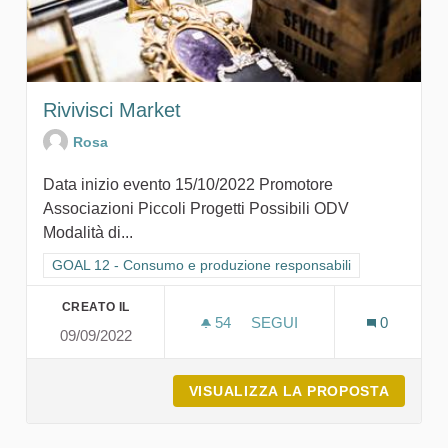
Rivivisci Market
Rosa
Data inizio evento 15/10/2022 Promotore
Associazioni Piccoli Progetti Possibili ODV
Modalità di...
Filtra i risultati per categoria: GOAL 12 - Consumo e produzion
GOAL 12 - Consumo e produzione responsabili
CREATO IL
54
54 SOSTENITORI
SEGUI
0
09/09/2022
RIVIVISCI MARKET
VISUALIZZA LA PROPOSTA
RIVIVI