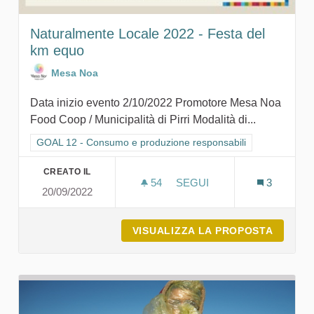
Naturalmente Locale 2022 - Festa del
km equo
Mesa Noa
Data inizio evento 2/10/2022 Promotore Mesa Noa
Food Coop / Municipalità di Pirri Modalità di...
Filtra i risultati per categoria: GOAL 12 - Consumo e produzion
GOAL 12 - Consumo e produzione responsabili
CREATO IL
54
54 SOSTENITORI
SEGUI
3
20/09/2022
NATURALMENTE LOCALE 20
VISUALIZZA LA PROPOSTA
NATURA