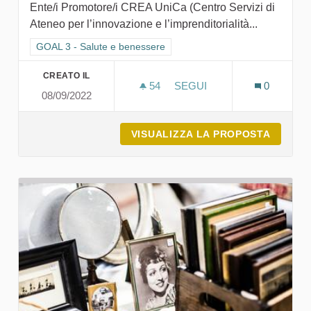
Ente/i Promotore/i CREA UniCa (Centro Servizi di
Ateneo per l’innovazione e l’imprenditorialità...
Filtra i risultati per categoria: GOAL 3 - Salute e benessere
GOAL 3 - Salute e benessere
CREATO IL
54
54 SOSTENITORI
SEGUI
0
08/09/2022
THE SHIFTERS, LA TERZA M
VISUALIZZA LA PROPOSTA
THE SHI