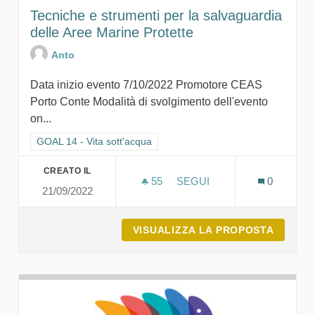
Tecniche e strumenti per la salvaguardia
delle Aree Marine Protette
Anto
Data inizio evento 7/10/2022 Promotore CEAS
Porto Conte Modalità di svolgimento dell'evento
on...
Filtra i risultati per categoria: GOAL 14 - Vita sott'acqua
GOAL 14 - Vita sott'acqua
CREATO IL
55
55 SOSTENITORI
SEGUI
0
21/09/2022
TECNICHE E STRUMENTI P
VISUALIZZA LA PROPOSTA
TECNIC