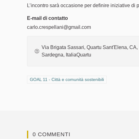
L’incontro sarà occasione per definire iniziative di p
E-mail di contatto
carlo.crespellani@gmail.com
Via Brigata Sassari, Quartu Sant'Elena, CA,
Sardegna, ItaliaQuartu
Filtra i risultati per categoria: GOAL 11 - Città e comunit
GOAL 11 - Città e comunità sostenibili
0 COMMENTI