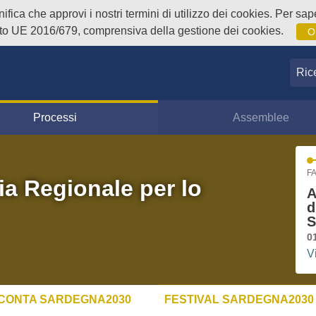
fica che approvi i nostri termini di utilizzo dei cookies. Per sape
o UE 2016/679, comprensiva della gestione dei cookies.
O
Ricer
Processi
Assemblee
FA
ia Regionale per lo
A
d
S
0
V
CONTA SARDEGNA2030
FESTIVAL SARDEGNA2030