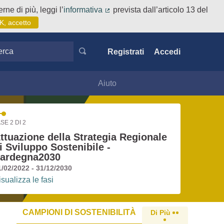
rne di più, leggi l’
informativa
prevista dall’articolo 13 del
(Collegamento esterno)
K, accetto
ca
Registrati
Accedi
Aiuto
SE 2 DI 2
ttuazione della Strategia Regionale
i Sviluppo Sostenibile -
ardegna2030
1/02/2022 - 31/12/2030
isualizza le fasi
CAMPIONI DI SOSTENIBILITÀ
Di Più