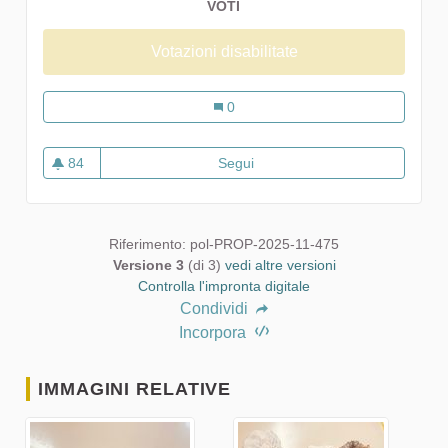
VOTI
Votazioni disabilitate
Ieri come oggi... ancora tra noi...
0
84
Segui
Ieri come oggi... ancora tra noi
84 sostenitori
Riferimento: pol-PROP-2025-11-475
Versione 3
(di 3)
vedi altre versioni
Controlla l'impronta digitale
Condividi
Incorpora
IMMAGINI RELATIVE