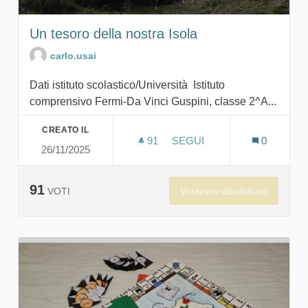
Un tesoro della nostra Isola
carlo.usai
Dati istituto scolastico/Università Istituto
comprensivo Fermi-Da Vinci Guspini, classe 2^A...
CREATO IL
91
91 SOSTENITORI
SEGUI
0
26/11/2025
UN TESORO DELLA NOSTR
91
Votazioni disabilitate
VOTI