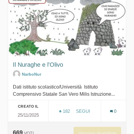
Il Nuraghe e l'Olivo
NarboNur
Dati istituto scolastico/Università Istituto
Comprensivo Statale San Vero Milis Istruzione...
CREATO IL
182
182 SOSTENITORI
SEGUI
0
25/11/2025
IL NURAGHE E L'OLIVO
669
Votazioni disabilitate
VOTI