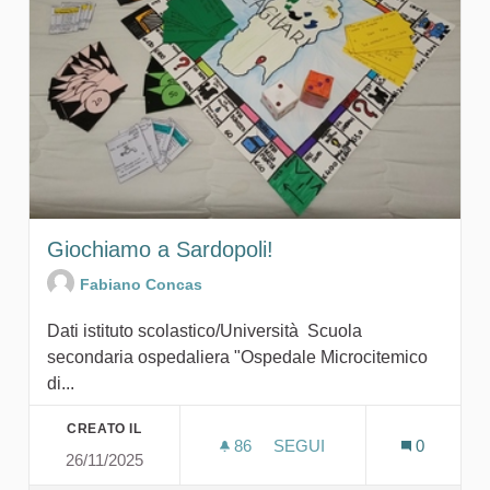
Giochiamo a Sardopoli!
Fabiano Concas
Dati istituto scolastico/Università Scuola
secondaria ospedaliera "Ospedale Microcitemico
di...
CREATO IL
86
86 SOSTENITORI
SEGUI
0
26/11/2025
GIOCHIAMO A SARDOPOLI!