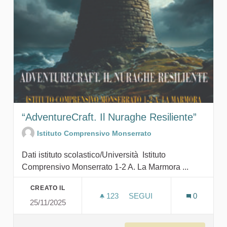
“AdventureCraft. Il Nuraghe Resiliente”
Istituto Comprensivo Monserrato
Dati istituto scolastico/Università Istituto
Comprensivo Monserrato 1-2 A. La Marmora ...
CREATO IL
123
123 SOSTENITORI
SEGUI
0
25/11/2025
“ADVENTURECRAFT. IL NU