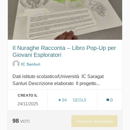
Il Nuraghe Racconta – Libro Pop-Up per
Giovani Esploratori
IC Sanluri
Dati istituto scolastico/Università IC Saragat
Sanluri Descrizione elaborato Il progetto...
CREATO IL
84
84 SOSTENITORI
SEGUI
0
24/11/2025
IL NURAGHE RACCONTA – 
98
Votazioni disabilitate
VOTI