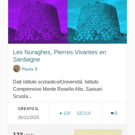
Les Nuraghes, Pierres Vivantes en
Sardaigne
Paola S
Dati istituto scolastico/Università Istituto
Comprensivo Monte Rosello Alto, Sassari.
Scuola...
CREATO IL
100
100 SOSTENITORI
SEGUI
0
26/11/2025
LES NURAGHES, PIERRES 
123