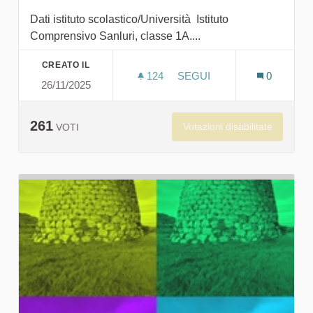
Dati istituto scolastico/Università Istituto
Comprensivo Sanluri, classe 1A....
CREATO IL
124
124 SOSTENITORI
SEGUI
0
26/11/2025
LA VOCE DEL NURAGHE G
261
Votazioni disabilitate
VOTI