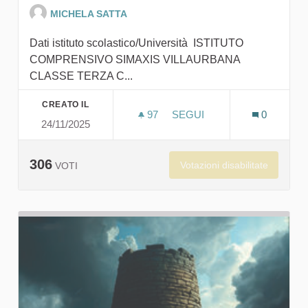
MICHELA SATTA
Dati istituto scolastico/Università ISTITUTO
COMPRENSIVO SIMAXIS VILLAURBANA
CLASSE TERZA C...
CREATO IL
97
97 SOSTENITORI
SEGUI
0
24/11/2025
I TRE PORCELLINI NELLA 
306
Votazioni disabilitate
VOTI