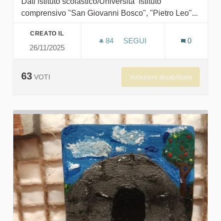
Dati istituto scolastico/Università Istituto
comprensivo "San Giovanni Bosco", "Pietro Leo"...
CREATO IL
84
84 SOSTENITORI
SEGUI
0
26/11/2025
LE PIETRE RACCONTANO: I
63
Votazioni disabilitate
VOTI