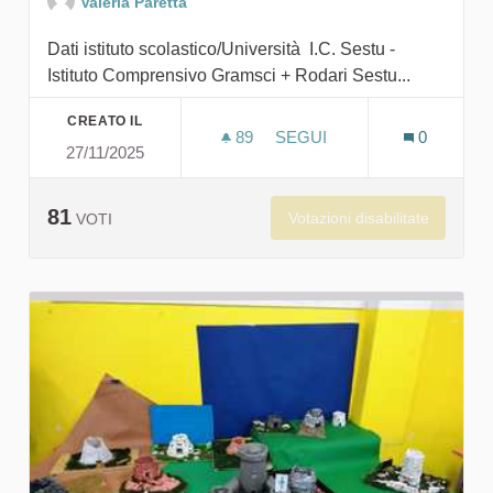
Valeria Paretta
Dati istituto scolastico/Università I.C. Sestu -
Istituto Comprensivo Gramsci + Rodari Sestu...
CREATO IL
89
89 SOSTENITORI
SEGUI
0
27/11/2025
NURAGHI, SIMBOLO IDENT
81
Votazioni disabilitate
VOTI