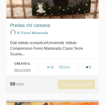
Predas chi cantana
IC Fonni Mamoiada
Dati istituto scolastico/Università Istituto
Comprensivo Fonni Mamoiada Classi Terze
Scuola...
CREATO IL
92
92 SOSTENITORI
SEGUI
0
26/11/2025
PREDAS CHI CANTANA
59
Votazioni disabilitate
VOTI