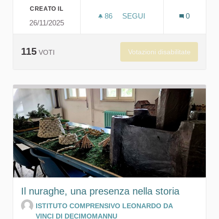
CREATO IL
86
86 SOSTENITORI
SEGUI
0
26/11/2025
DIALOGO CON “SU NURAXI
115
Votazioni disabilitate
VOTI
Il nuraghe, una presenza nella storia
ISTITUTO COMPRENSIVO LEONARDO DA
VINCI DI DECIMOMANNU