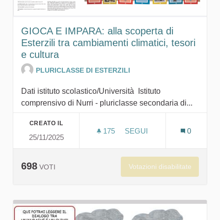
GIOCA E IMPARA: alla scoperta di
Esterzili tra cambiamenti climatici, tesori
e cultura
PLURICLASSE DI ESTERZILI
Dati istituto scolastico/Università Istituto
comprensivo di Nurri - pluriclasse secondaria di...
CREATO IL
175
175 SOSTENITORI
SEGUI
0
25/11/2025
GIOCA E IMPARA: ALLA SC
698
Votazioni disabilitate
VOTI