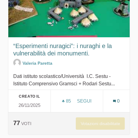
“Esperimenti nuragici”: i nuraghi e la
vulnerabilità dei monumenti.
Valeria Paretta
Dati istituto scolastico/Università I.C. Sestu -
Istituto Comprensivo Gramsci + Rodari Sestu...
CREATO IL
85
85 SOSTENITORI
SEGUI
0
26/11/2025
“ESPERIMENTI NURAGICI”:
77
Votazioni disabilitate
VOTI