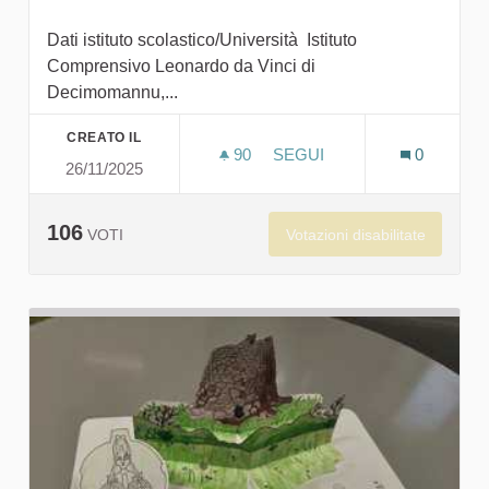
Dati istituto scolastico/Università Istituto
Comprensivo Leonardo da Vinci di
Decimomannu,...
CREATO IL
90
90 SOSTENITORI
SEGUI
0
26/11/2025
IL NURAGHE, UNA PRESEN
106
Votazioni disabilitate
VOTI