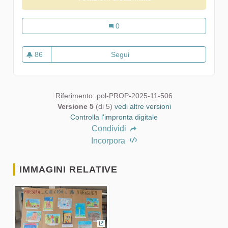
"C'era una volta il nuraghe"... Maest
0
86
Segui
"C'era una volta il nuraghe"...
86 sostenitori
Riferimento: pol-PROP-2025-11-506
Versione 5
(di 5)
vedi altre versioni
Controlla l'impronta digitale
Condividi
Incorpora
IMMAGINI RELATIVE