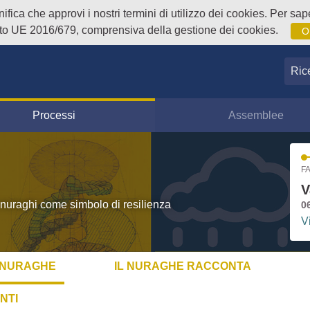
fica che approvi i nostri termini di utilizzo dei cookies. Per sape
o UE 2016/679, comprensiva della gestione dei cookies.
O
Ricer
Processi
Assemblee
FA
V
 nuraghi come simbolo di resilienza
0
V
L NURAGHE
IL NURAGHE RACCONTA
NTI