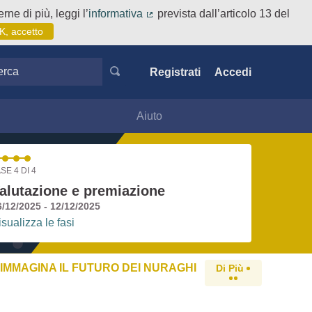
rne di più, leggi l’
informativa
prevista dall’articolo 13 del
(Collegamento esterno)
K, accetto
ca
Registrati
Accedi
Aiuto
SE 4 DI 4
alutazione e premiazione
6/12/2025 - 12/12/2025
isualizza le fasi
IMMAGINA IL FUTURO DEI NURAGHI
Di Più