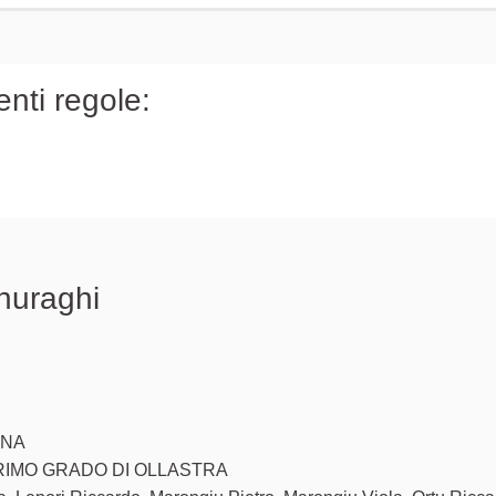
enti regole:
 nuraghi
gnala un problema
ANA
RIMO GRADO DI OLLASTRA