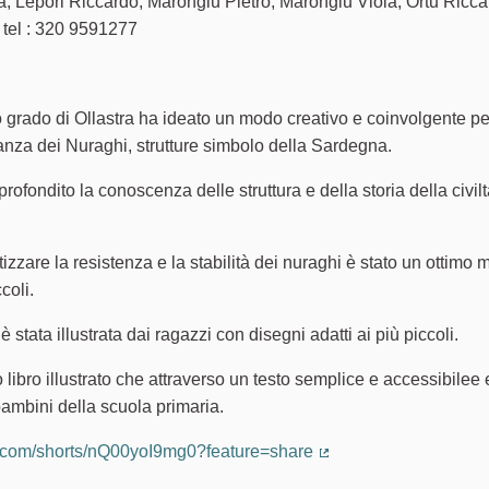
a, Lepori Riccardo, Marongiu Pietro, Marongiu Viola, Ortu Ricc
 tel : 320 9591277
 grado di Ollastra ha ideato un modo creativo e coinvolgente pe
anza dei Nuraghi, strutture simbolo della Sardegna.
profondito la conoscenza delle struttura e della storia della civil
izzare la resistenza e la stabilità dei nuraghi è stato un ottimo
coli.
 è stata illustrata dai ragazzi con disegni adatti ai più piccoli.
ibro illustrato che attraverso un testo semplice e accessibilee 
 bambini della scuola primaria.
e.com/shorts/nQ00yoI9mg0?feature=share
(Collegamento estern