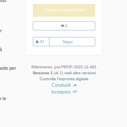
ardo
Votazioni disabilitate
I tre porcellini nella terra dei nuraghi
0
r
97
Segui
I tre porcellini nella terra dei 
97 sostenitori
tà
Riferimento: pol-PROP-2025-11-481
 modo per
Versione 1
(di 1)
vedi altre versioni
Controlla l'impronta digitale
Condividi
Incorpora
e le
o)