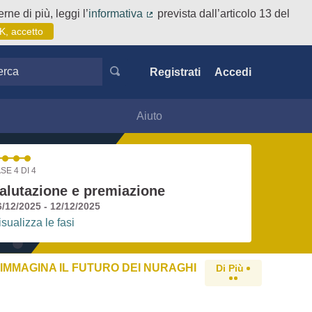
rne di più, leggi l’
informativa
prevista dall’articolo 13 del
(Collegamento esterno)
K, accetto
ca
Registrati
Accedi
Aiuto
SE 4 DI 4
alutazione e premiazione
6/12/2025 - 12/12/2025
isualizza le fasi
IMMAGINA IL FUTURO DEI NURAGHI
Di Più