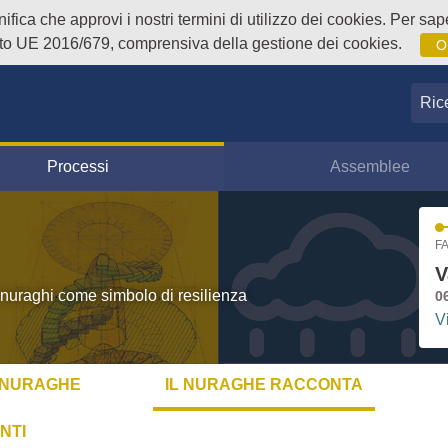
fica che approvi i nostri termini di utilizzo dei cookies. Per sape
o UE 2016/679, comprensiva della gestione dei cookies.
O
Ricer
Processi
Assemblee
FA
V
 nuraghi come simbolo di resilienza
0
V
L NURAGHE
IL NURAGHE RACCONTA
NTI