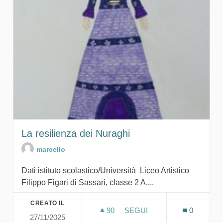
La resilienza dei Nuraghi
marcello
Dati istituto scolastico/Università Liceo Artistico
Filippo Figari di Sassari, classe 2 A....
CREATO IL
90
90 SOSTENITORI
SEGUI
0
27/11/2025
LA RESILIENZA DEI NURAG