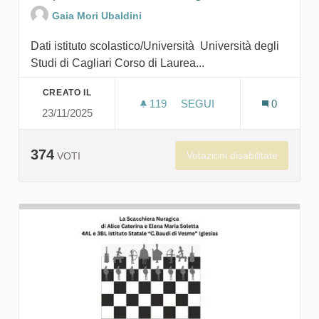
Gaia Mori Ubaldini
Dati istituto scolastico/Università Università degli
Studi di Cagliari Corso di Laurea...
CREATO IL
119
119 SOSTENITORI
SEGUI
0
23/11/2025
NUR.AR - UN PONTE DIGIT
374
Votazioni disabilitate
VOTI