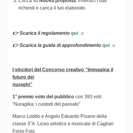
Clicca su
Nuova proposta
, inserisci i dati
richiesti e carica il tuo elaborato.
👉 Scarica il regolamento
qui
(Collegamento esterno)
👉 Scarica la guida di approfondimento
qui
(Collegam
I vincitori del Concorso creativo “Immagina il
futuro dei
nuraghi”
1° premio voto del pubblico
con 393 voti:
“Nuragika: i custodi del passato”
Marco Loddo e Angelo Edoardo Pisano della
classe 3°A Liceo artistico e musicale di Cagliari
Foiso Fois