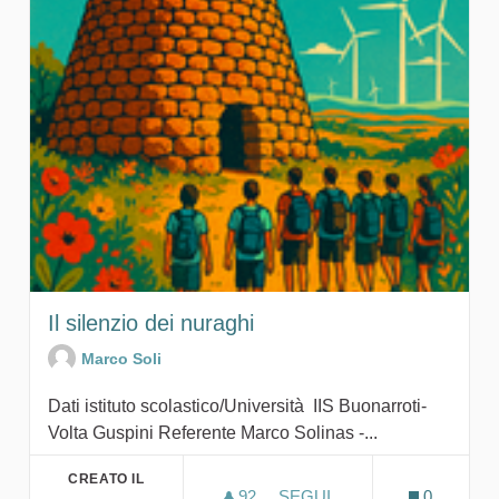
Il silenzio dei nuraghi
Marco Soli
Dati istituto scolastico/Università IIS Buonarroti-
Volta Guspini Referente Marco Solinas -...
CREATO IL
92
92 SOSTENITORI
SEGUI
0