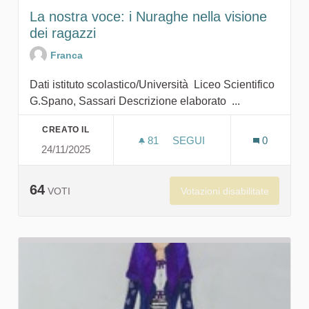
La nostra voce: i Nuraghe nella visione
dei ragazzi
Franca
Dati istituto scolastico/Università Liceo Scientifico
G.Spano, Sassari Descrizione elaborato ...
CREATO IL
81
81 SOSTENITORI
SEGUI
0
24/11/2025
LA NOSTRA VOCE: I NURAG
64
Votazioni disabilitate
VOTI