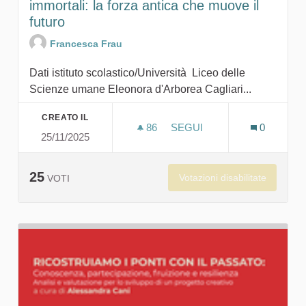
immortali: la forza antica che muove il
futuro
Francesca Frau
Dati istituto scolastico/Università Liceo delle
Scienze umane Eleonora d'Arborea Cagliari...
CREATO IL
86
86 SOSTENITORI
SEGUI
0
25/11/2025
UN VIAGGIO TRA PIETRE V
25
Votazioni disabilitate
VOTI