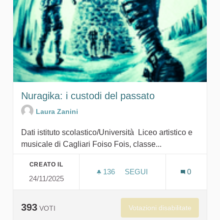
Nuragika: i custodi del passato
Laura Zanini
Dati istituto scolastico/Università Liceo artistico e
musicale di Cagliari Foiso Fois, classe...
CREATO IL
136
136 SOSTENITORI
SEGUI
0
24/11/2025
NURAGIKA: I CUSTODI DE
393
Votazioni disabilitate
VOTI