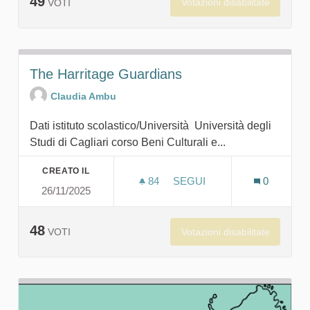
49
Votazioni disabilitate
VOTI
The Harritage Guardians
Claudia Ambu
Dati istituto scolastico/Università Università degli
Studi di Cagliari corso Beni Culturali e...
CREATO IL
84
84 SOSTENITORI
SEGUI
0
26/11/2025
THE HARRITAGE GUARDIA
48
Votazioni disabilitate
VOTI