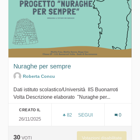
Nuraghe per sempre
Roberta Concu
Dati istituto scolastico/Università IIS Buonarroti
Volta Descrizione elaborato "Nuraghe per...
CREATO IL
82
82 SOSTENITORI
SEGUI
0
26/11/2025
NURAGHE PER SEMPRE
30
Votazioni disabilitate
VOTI