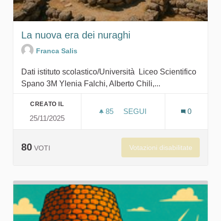
La nuova era dei nuraghi
Franca Salis
Dati istituto scolastico/Università Liceo Scientifico
Spano 3M Ylenia Falchi, Alberto Chili,...
CREATO IL
85
85 SOSTENITORI
SEGUI
0
25/11/2025
LA NUOVA ERA DEI NURAG
80
Votazioni disabilitate
VOTI