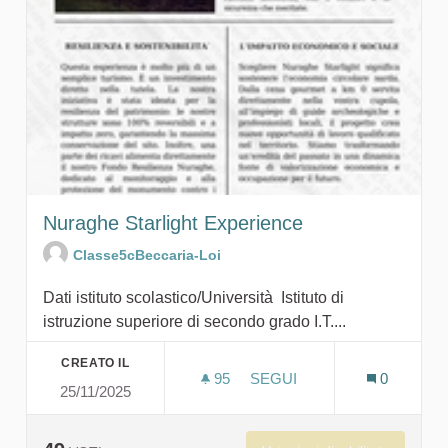
Nuraghe Starlight Experience
Classe5cBeccaria-Loi
Dati istituto scolastico/Università Istituto di
istruzione superiore di secondo grado I.T....
CREATO IL
95
95 SOSTENITORI
SEGUI
0
25/11/2025
NURAGHE STARLIGHT EXP