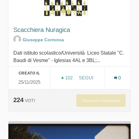
Scacchiera Nuragica
Giuseppe Corronca
Dati istituto scolastico/Università Liceo Statale "C.
Baudi di Vesme" - Iglesias 4AL e 3BL;...
CREATO IL
102
102 SOSTENITORI
SEGUI
0
25/11/2025
SCACCHIERA NURAGICA
224
Votazioni disabilitate
VOTI