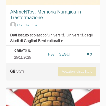
AMmeNTos: Memoria Nuragica in
Trasformazione
Claudia Ibba
Dati istituto scolastico/Università Università degli
Studi di Cagliari Beni culturali e...
CREATO IL
93
93 SOSTENITORI
SEGUI
0
25/11/2025
AMMENTOS: MEMORIA NUR
68
Votazioni disabilitate
VOTI