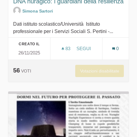
DNA nuragico: i guardiani della resilienza
Simona Sartori
Dati istituto scolastico/Università Istituto
professionale per i Servizi Sociali S. Pertini -...
CREATO IL
83
83 SOSTENITORI
SEGUI
0
26/11/2025
DNA NURAGICO: I GUARDIA
56
Votazioni disabilitate
VOTI