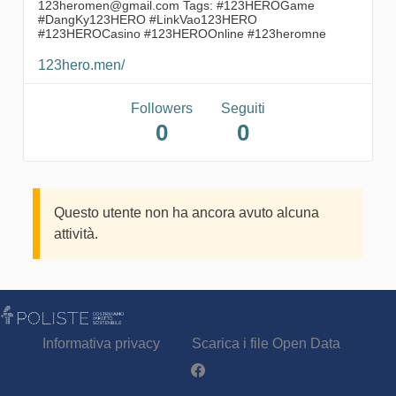
123heromen@gmail.com Tags: #123HEROGame
#DangKy123HERO #LinkVao123HERO
#123HEROCasino #123HEROOnline #123heromne
123hero.men/
Followers
Seguiti
0
0
Questo utente non ha ancora avuto alcuna
attività.
Informativa privacy
Scarica i file Open Data
Partecipa - Poliste su Facebook