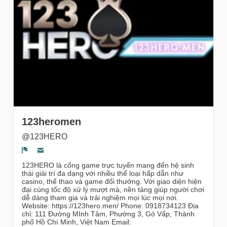
gruppi
123heromen
@123HERO
Segnala un problema
123HERO là cổng game trực tuyến mang đến hệ sinh
thái giải trí đa dạng với nhiều thể loại hấp dẫn như
casino, thể thao và game đổi thưởng. Với giao diện hiện
đại cùng tốc độ xử lý mượt mà, nền tảng giúp người chơi
dễ dàng tham gia và trải nghiệm mọi lúc mọi nơi.
Website: https://123hero.men/ Phone: 0918734123 Địa
chỉ: 111 Đường MInh Tâm, Phường 3, Gò Vấp, Thành
phố Hồ Chí Minh, Việt Nam Email: