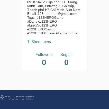
0918734123 Địa chỉ: 111 Đường
MInh Tâm, Phường 3, Gò Vấp,
Thành phố Hồ Chí Minh, Việt Nam
Email: 123heromen@gmail.com
Tags: #123HEROGame
#DangKy123HERO
#LinkVao123HERO
#123HEROCasino
#123HEROOnline #123heromne
123hero.men/
Followers
Seguiti
0
0