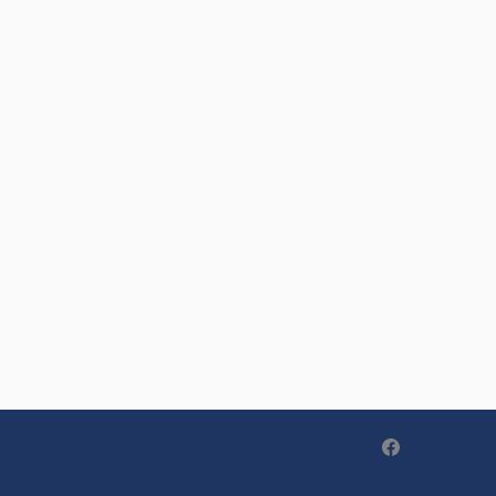
Partecipa - Po