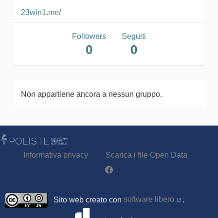
23win1.me/
Followers
Seguiti
0
0
Non appartiene ancora a nessun gruppo.
Informativa privacy
Scarica i file Open Data
Partecipa - Poliste su Facebook
Sito web creato con
software libero
.
(Collegamen