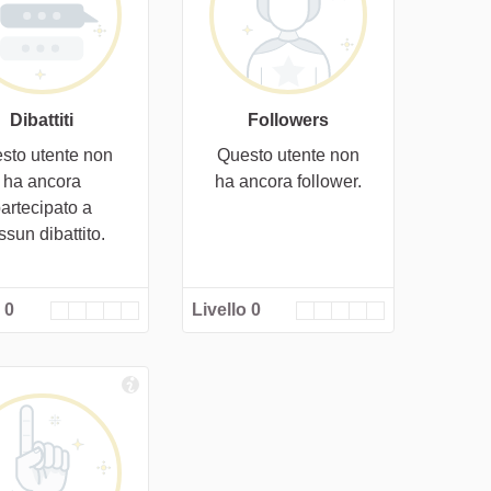
Dibattiti
Followers
sto utente non
Questo utente non
ha ancora
ha ancora follower.
artecipato a
ssun dibattito.
 0
Livello 0