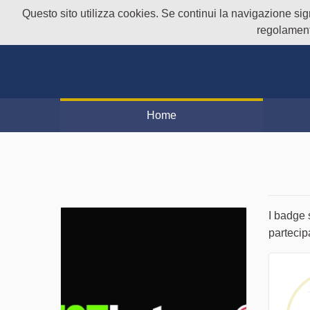
Questo sito utilizza cookies. Se continui la navigazione signi
regolament
Home
I badge 
partecip