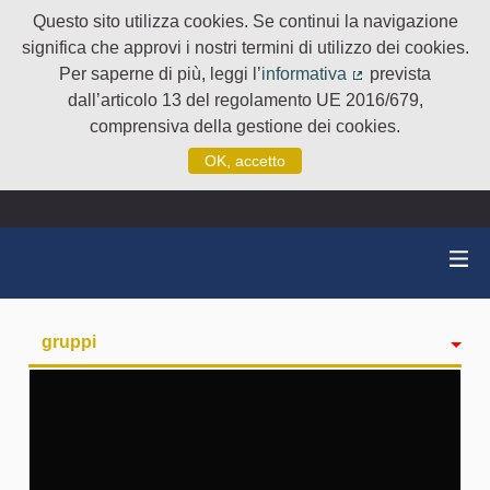
Questo sito utilizza cookies. Se continui la navigazione
significa che approvi i nostri termini di utilizzo dei cookies.
Per saperne di più, leggi l’
informativa
prevista
(Collegamento e
dall’articolo 13 del regolamento UE 2016/679,
comprensiva della gestione dei cookies.
OK, accetto
gruppi
Attività
badge
Seguiti