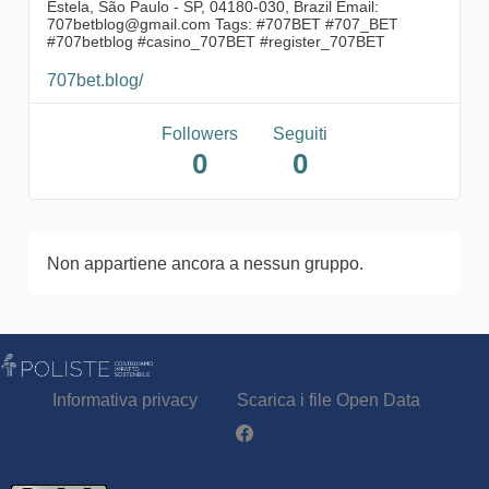
Estela, São Paulo - SP, 04180-030, Brazil Email:
707betblog@gmail.com Tags: #707BET #707_BET
#707betblog #casino_707BET #register_707BET
707bet.blog/
Followers
Seguiti
0
0
Non appartiene ancora a nessun gruppo.
Informativa privacy
Scarica i file Open Data
Partecipa - Poliste su Facebook