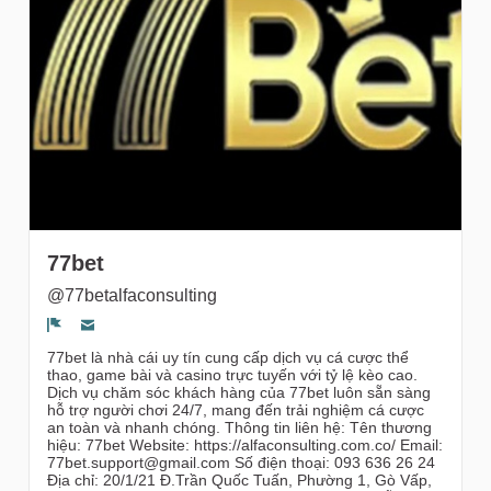
gruppi
77bet
@77betalfaconsulting
Segnala un problema
77bet là nhà cái uy tín cung cấp dịch vụ cá cược thể
thao, game bài và casino trực tuyến với tỷ lệ kèo cao.
Dịch vụ chăm sóc khách hàng của 77bet luôn sẵn sàng
hỗ trợ người chơi 24/7, mang đến trải nghiệm cá cược
an toàn và nhanh chóng. Thông tin liên hệ: Tên thương
hiệu: 77bet Website: https://alfaconsulting.com.co/ Email:
77bet.support@gmail.com Số điện thoại: 093 636 26 24
Địa chỉ: 20/1/21 Đ.Trần Quốc Tuấn, Phường 1, Gò Vấp,