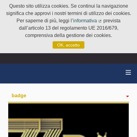
Questo sito utilizza cookies. Se continui la navigazione
significa che approvi i nostri termini di utilizzo dei cookies.
Per saperne di più, leggi l’
informativa
prevista
(Collegamento e
dall’articolo 13 del regolamento UE 2016/679,
comprensiva della gestione dei cookies.
OK, accetto
badge
Attività
Seguiti
Followers