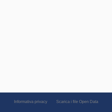
Informativa privacy
Scarica i file Open Data