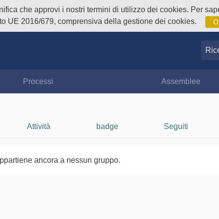
fica che approvi i nostri termini di utilizzo dei cookies. Per sape
o UE 2016/679, comprensiva della gestione dei cookies.
O
Ricer
Processi
Assemblee
Attività
badge
Seguiti
ppartiene ancora a nessun gruppo.