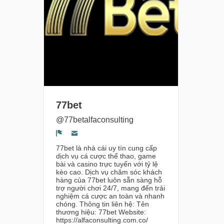
77bet
@77betalfaconsulting
Segnala un problema
77bet là nhà cái uy tín cung cấp
dịch vụ cá cược thể thao, game
bài và casino trực tuyến với tỷ lệ
kèo cao. Dịch vụ chăm sóc khách
hàng của 77bet luôn sẵn sàng hỗ
trợ người chơi 24/7, mang đến trải
nghiệm cá cược an toàn và nhanh
chóng. Thông tin liên hệ: Tên
thương hiệu: 77bet Website:
https://alfaconsulting.com.co/